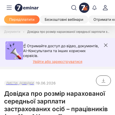
Передплатити
Безкоштовні вебінари
Отримати к
Документи
Довідка про розмір нарахованої середньої зарплати застрахованих осіб – працівників (пп. 11 п. 1 Критеріїв, затверджених наказом Мінекономіки від 18.12.2024 № 28003)
☝️ Отримайте доступ до відео, документів,
AI-Консультанта та інших корисних
сервісів.
Увійти або зареєструватися
19.06.2026
ЛИСТИ, ДОВІДКИ
Довідка про розмір нарахованої
середньої зарплати
застрахованих осіб – працівників