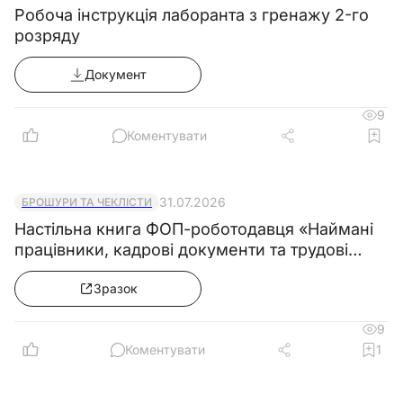
Робоча інструкція лаборанта з гренажу 2-го
розряду
Документ
9
Коментувати
31.07.2026
БРОШУРИ ТА ЧЕКЛІСТИ
Настільна книга ФОП-роботодавця «Наймані
працівники, кадрові документи та трудові
правила»
Зразок
9
Коментувати
1