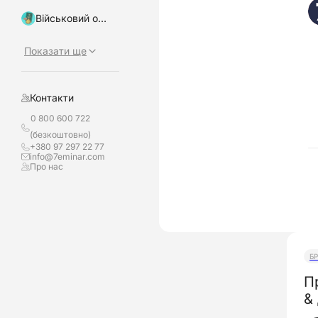
Військовий облік, бронювання
Показати ще
Контакти
0 800 600 722
(безкоштовно)
+380 97 297 22 77
info@7eminar.com
Про нас
Б
П