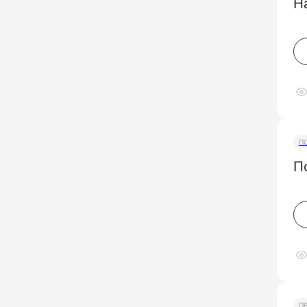
Н
П
П
П