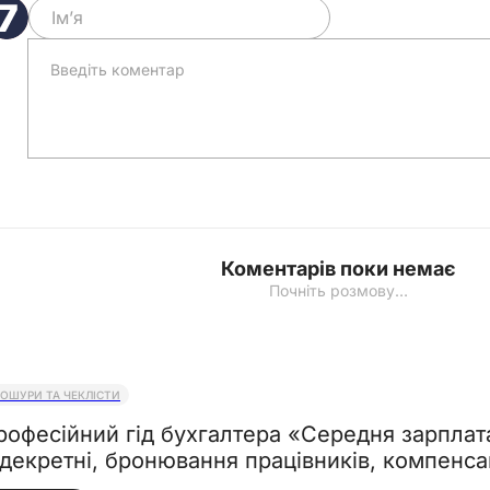
Коментарів поки немає
Почніть розмову…
РОШУРИ ТА ЧЕКЛІСТИ
рофесійний гід бухгалтера «Середня зарплата
& декретні, бронювання працівників,