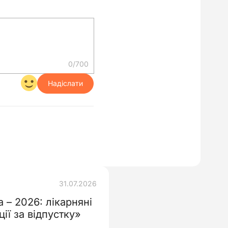
0/700
Надіслати
31.07.2026
 – 2026: лікарняні
 компенсації за відпустку»