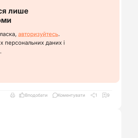
ся лише
рми
 ласка,
авторизуйтесь
.
их персональних даних і
.
Вподобати
Коментувати
1
9