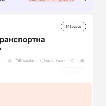
Зразок
транспортна
»
Вподобати
Коментувати
1
9
Зразок