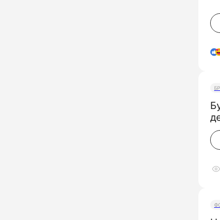
Б
Б
д
Ф