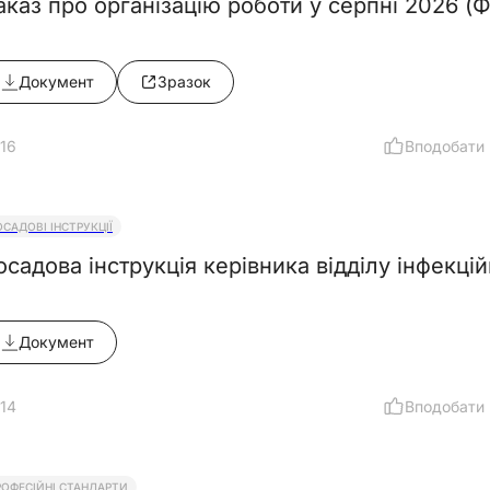
аказ про організацію роботи у серпні 2026 (
Документ
Зразок
16
Вподобати
ОСАДОВІ ІНСТРУКЦІЇ
осадова інструкція керівника відділу інфекц
Документ
14
Вподобати
РОФЕСІЙНІ СТАНДАРТИ