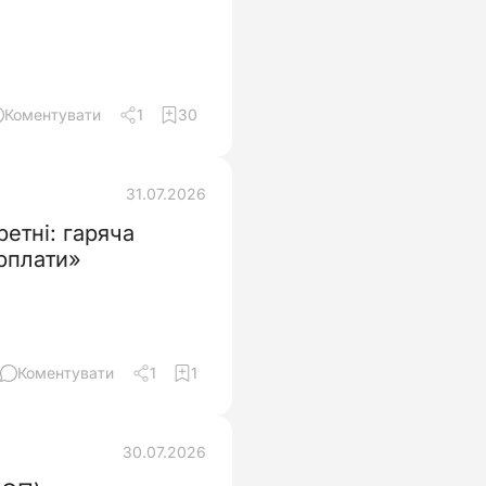
Коментувати
1
30
31.07.2026
ретні: гаряча
арплати»
Коментувати
1
1
30.07.2026