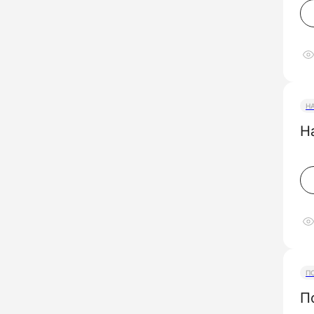
Н
Н
П
П