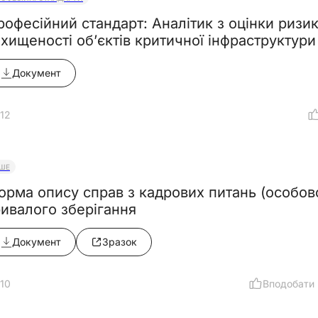
рофесійний стандарт: Аналітик з оцінки ризикі
ахищеності об’єктів критичної інфраструктури
Документ
12
НШЕ
орма опису справ з кадрових питань (особов
ривалого зберігання
Документ
Зразок
10
Вподобати