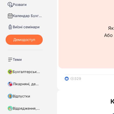
Розваги
Календар Бухгалтера
Виїзні семінари
Як
Або
Теми
Бухгалтерський облік
329
1
Лікарняні, декретні
Відпустки
Відрядження, підзвітні кошти