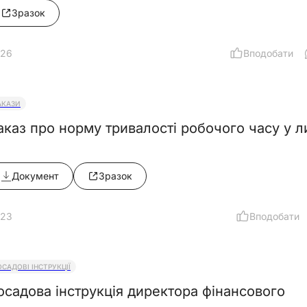
Зразок
26
Вподобати
АКАЗИ
аказ про норму тривалості робочого часу у л
Документ
Зразок
23
Вподобати
ОСАДОВІ ІНСТРУКЦІЇ
осадова інструкція директора фінансового