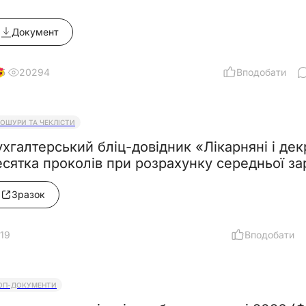
Документ
20294
Вподобати
5
РОШУРИ ТА ЧЕКЛІСТИ
ухгалтерський бліц-довідник «Лікарняні і дек
есятка проколів при розрахунку середньої з
Зразок
19
Вподобати
ОП-ДОКУМЕНТИ