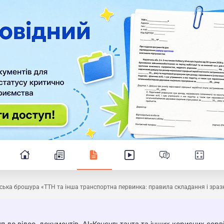
ська брошура «ТТН та інша транспортна первинка: правила складання і зраз
п до відео, документів, AI-Консультанта та інших корисних серві