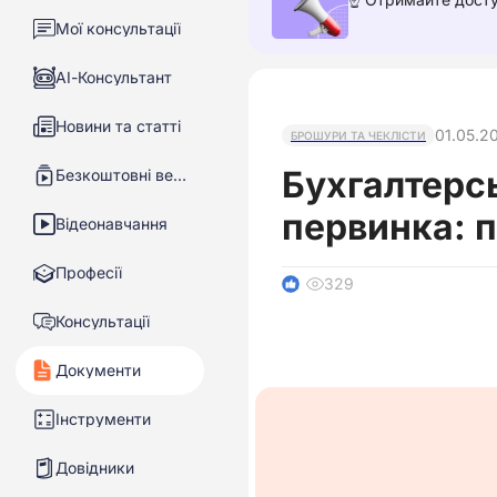
Мої консультації
АІ-Консультант
Новини та статті
01.05.2
БРОШУРИ ТА ЧЕКЛІСТИ
Бухгалтерс
Безкоштовні вебінари
первинка: п
Відеонавчання
Професії
329
1
Консультації
Документи
Інструменти
Довідники