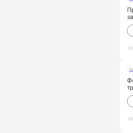
П
з
І
Ф
т