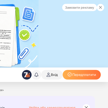
Замовити рекламу
Вхід
Передплатити
ки»
Увійти або зареєструватися
сів.