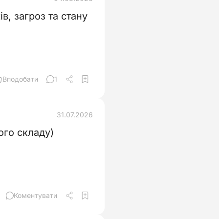
в, загроз та стану
Вподобати
1
31.07.2026
ого складу)
Коментувати