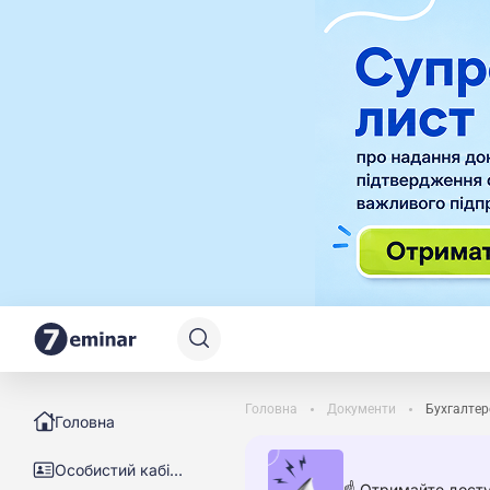
Головна
Документи
Бухгалтер
Головна
Особистий кабінет
☝️ Отримайте досту