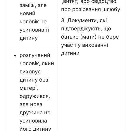
(витяг) або свідоцтво
заміж, але
про розірвання шлюбу
новий
3. Документи, які
чоловік не
підтверджують, що
усиновив її
батько (мати) не бере
дитину
участі у вихованні
дитини
розлучений
чоловік, який
виховує
дитину без
матері,
одружився,
але нова
дружина не
усиновила
його дитину