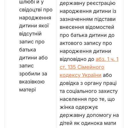
шлюбі й у
державну реєстрацію
свідоцтві про
народження дитини із
народження
зазначенням підстави
дитини якої
внесення відомостей
відсутній
про батька дитини до
запис про
актового запису про
батька
народження дитини
дитини або
відповідно до
абз. 1 ч. 1
запис
ст. 135 Сімейного
зробили за
кодексу України
або
вказівкою
довідка з органу праці
матері
та соціального захисту
населення про те, що
жінка одержує
державну допомогу на
дітей як одинока мати