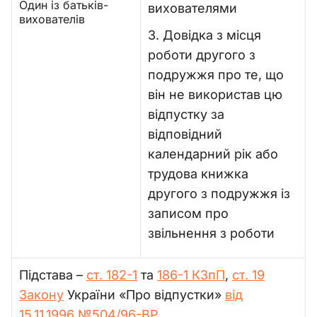
Один із батьків-
вихователями
вихователів
3. Довідка з місця
роботи другого з
подружжя про те, що
він не використав цю
відпустку за
відповідний
календарний рік або
трудова книжка
другого з подружжя із
записом про
звільнення з роботи
Підстава –
ст. 182-1
та
186-1 КЗпП
,
ст. 19
Закону
України «Про відпустки»
від
15.11.1996 №504/96-ВР