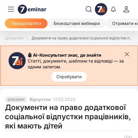
Передплатити
Безкоштовні вебінари
Отримати к
Довідники
Документи на право додаткової соціальної відпустки працівників, які мають дітей
🤖 АІ-Консультант знає, де знайти
Статті, документи, шаблони та відповіді — за
одним запитом.
Спробувати
Відпустки
17.03.2025
ДОВІДНИК
Документи на право додаткової
соціальної відпустки працівників,
які мають дітей
0