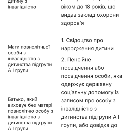
дитину з
віком до 18 років, що
інвалідністю
видав заклад охорони
здоров’я
1. Свідоцтво про
Мати повнолітньої
народження дитини
особи з
інвалідністю з
2. Пенсійне
дитинства підгрупи
посвідчення або
А І групи
посвідчення особи, яка
одержує державну
соціальну допомогу із
Батько, який
записом про особу з
виховує без матері
інвалідністю з
повнолітню особу з
інвалідністю з
дитинства підгрупи А І
дитинства підгрупи
групи, або довідка до
А І групи