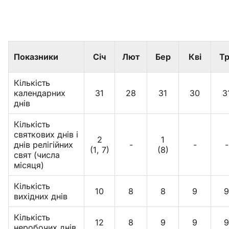
Показники
Січ
Лют
Бер
Кві
Тр
Кількість
календарних
31
28
31
30
3
днів
Кількість
святкових днів і
2
1
днів релігійних
-
-
-
(1, 7)
(8)
свят (числа
місяця)
Кількість
10
8
8
9
9
вихідних днів
Кількість
12
8
9
9
9
неробочих днів