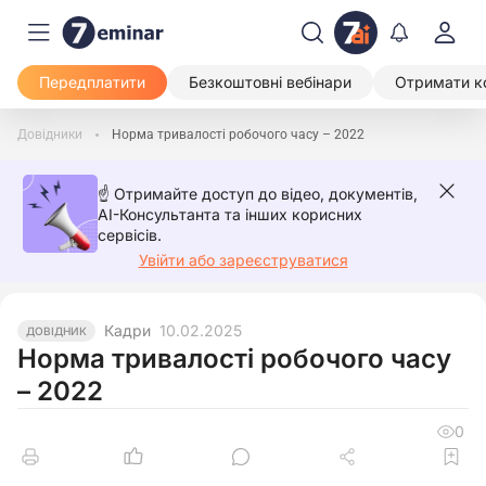
Передплатити
Безкоштовні вебінари
Отримати к
Довідники
Норма тривалості робочого часу – 2022
☝️ Отримайте доступ до відео, документів,
AI-Консультанта та інших корисних
сервісів.
Увійти або зареєструватися
Кадри
10.02.2025
ДОВІДНИК
Норма тривалості робочого часу
– 2022
0