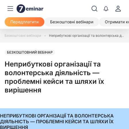
Передплатити
Безкоштовні вебінари
Отримати к
Безкоштовні вебінари
Неприбуткові організації та волонтерська діяльність — проблемні кейси та шляхи їх вирішення
БЕЗКОШТОВНИЙ ВЕБІНАР
Неприбуткові організації та
волонтерська діяльність —
проблемні кейси та шляхи їх
вирішення
НЕПРИБУТКОВІ ОРГАНІЗАЦІЇ ТА ВОЛОНТЕРСЬКА
ДІЯЛЬНІСТЬ — ПРОБЛЕМНІ КЕЙСИ ТА ШЛЯХИ ЇХ
ВИРІШЕННЯ