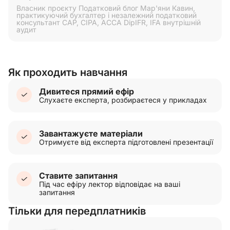
Власник проєкту Податковий блог Мар'яни Кавин,
практикуючий бухгалтер і незалежний податковий
консультант CAP, СІРА, АССА DipIFR, IFA внутрішній
аудит
Як проходить навчання
Дивитеся прямий ефір
Слухаєте експерта, розбираєтеся у прикладах
Завантажуєте матеріали
Отримуєте від експерта підготовлені презентації
Ставите запитання
Під час ефіру лектор відповідає на ваші
запитання
Тільки для передплатників