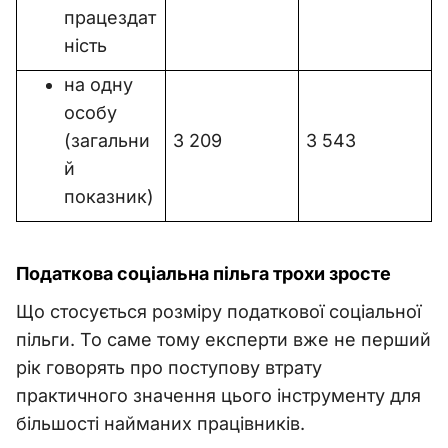
працездат
ність
на одну
особу
(загальни
3 209
3 543
й
показник)
Податкова соціальна пільга трохи зросте
Що стосується розміру податкової соціальної
пільги. То саме тому експерти вже не перший
рік говорять про поступову втрату
практичного значення цього інструменту для
більшості найманих працівників.