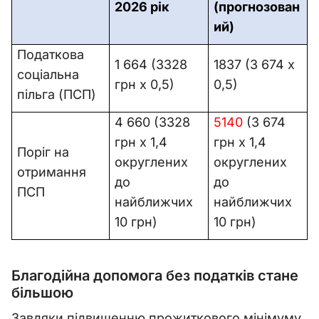
2026 рік
(прогнозован
ий)
Податкова
1 664 (3328
1837 (3 674 х
соціальна
грн х 0,5)
0,5)
пільга (ПСП)
4 660 (3328
5140
(3 674
грн х 1,4
грн х 1,4
Поріг на
округлених
округлених
отримання
до
до
ПСП
найближчих
найближчих
10 грн)
10 грн)
Благодійна допомога без податків стане
більшою
Завдяки підвищенню прожиткового мінімуму