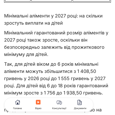
Мінімальні аліменти у 2027 році: на скільки
зростуть виплати на дітей
Мінімальний гарантований розмір аліментів у
2027 році також зросте, оскільки він
безпосередньо залежить від прожиткового
мінімуму для дітей.
Так, для дітей віком до 6 років мінімальні
аліменти можуть збільшитися з 1 408,50
гривень у 2026 році до 1 555 гривень у 2027
році. Для дітей від 6 до 18 років гарантований
мінімум зросте з 1 756 до 1 938,50 гривень.
А для дітей віком від 18 до 23 років, які
Головна
Відео
Консультації
Документи
продовжують навчання та мають право на