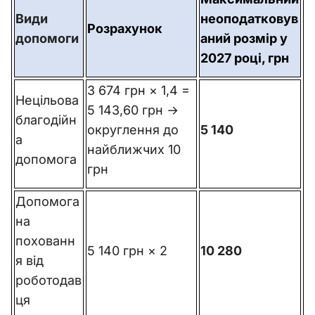
Види
неоподатковув
Розрахунок
допомоги
аний розмір у
2027 році, грн
3 674 грн × 1,4 =
Нецільова
5 143,60 грн →
благодійн
округлення до
5 140
а
найближчих 10
допомога
грн
Допомога
на
похованн
5 140 грн × 2
10 280
я від
роботодав
ця