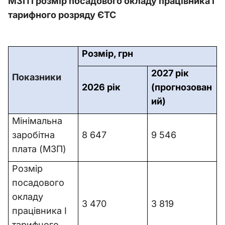
МЗП і розмір посадового окладу працівника І
тарифного розряду ЄТС
Розмір, грн
2027 рік
Показники
2026 рік
(прогнозован
ий)
Мінімальна
заробітна
8 647
9 546
плата (МЗП)
Розмір
посадового
окладу
3 470
3 819
працівника І
тарифного