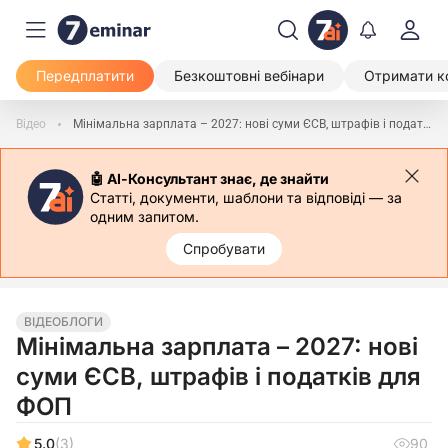
Передплатити
Безкоштовні вебінари
Отримати к
Відео
Мінімальна зарплата – 2027: нові суми ЄСВ, штрафів і податків для ФОП
🤖 АІ-Консультант знає, де знайти
Статті, документи, шаблони та відповіді — за
одним запитом.
Спробувати
ВІДЕОБЛОГИ
Мінімальна зарплата – 2027: нові
суми ЄСВ, штрафів і податків для
ФОП
5.0
(3)
90