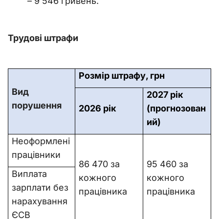
– 9 546 гривень.
Трудові штрафи
Розмір штрафу, грн
Вид
2027 рік
порушення
2026 рік
(прогнозован
ий)
Неоформлені
працівники
86 470 за
95 460 за
Виплата
кожного
кожного
зарплати без
працівника
працівника
нарахування
ЄСВ