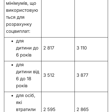
мінімумів, що
використовую
ться для
розрахунку
соцвиплат:
для
дитини до
2 817
3 110
6 років
для
дитини від
3 512
3 877
6 до 18
років
для осіб,
які
втратили
2 595
2 865