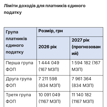
Ліміти доходів для платників єдиного
податку
Розмір, грн
Група
платників
2027 рік
єдиного
2026 рік
(прогнозован
податку
ий)
Перша група
1 444 049
1 594 182 (167
ФОП
(167 МЗП)
МЗП)
Друга група
7 211 598
7 961 364
ФОП
(834 МЗП)
(834 МЗП)
Третя група
10 091 049
11 140 182
ФОП
(1167 МЗП)
(1167 МЗП)