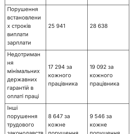
Порушення
встановлени
х строків
25 941
28 638
виплати
зарплати
Недотриман
ня
17 294 за
19 092 за
мінімальних
кожного
кожного
державних
працівника
працівника
гарантій в
оплаті праці
Інші
порушення
8 647 за
9 546 за
трудового
кожне
кожне
законодавств
порушення
порушення