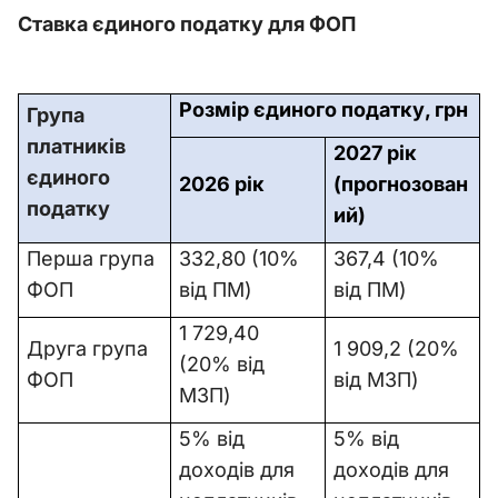
Ставка єдиного податку для ФОП
Розмір єдиного податку, грн
Група
платників
2027 рік
єдиного
2026 рік
(прогнозован
податку
ий)
Перша група
332,80 (10%
367,4 (10%
ФОП
від ПМ)
від ПМ)
1 729,40
Друга група
1 909,2 (20%
(20% від
ФОП
від МЗП)
МЗП)
5% від
5% від
доходів для
доходів для