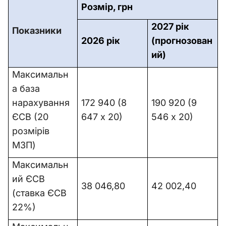
Розмір, грн
2027 рік
Показники
2026 рік
(прогнозован
ий)
Максимальн
а база
нарахування
172 940 (8
190 920 (9
ЄСВ (20
647 х 20)
546 х 20)
розмірів
МЗП)
Максимальн
ий ЄСВ
38 046,80
42 002,40
(ставка ЄСВ
22%)