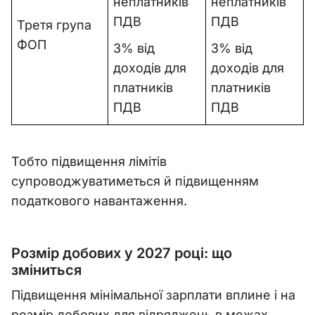
неплатників
неплатників
ПДВ
ПДВ
Третя група
ФОП
3% від
3% від
доходів для
доходів для
платників
платників
ПДВ
ПДВ
Тобто підвищення лімітів
супроводжуватиметься й підвищенням
податкового навантаження.
Розмір добових у 2027 році: що
зміниться
Підвищення мінімальної зарплати вплине і на
розмір добових для відряджень в межах