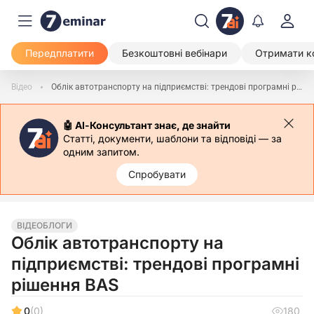
Передплатити
Безкоштовні вебінари
Отримати к
Відео
Облік автотранспорту на підприємстві: трендові програмні рішення BAS
🤖 АІ-Консультант знає, де знайти
Статті, документи, шаблони та відповіді — за
одним запитом.
Спробувати
ВІДЕОБЛОГИ
Облік автотранспорту на
підприємстві: трендові програмні
рішення BAS
0
(0)
180