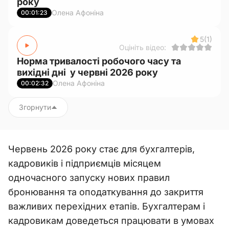
року
Олена Афоніна
00:01:23
5
(1)
Оцініть відео:
Норма тривалості робочого часу та
вихідні дні у червні 2026 року
Олена Афоніна
00:02:32
Згорнути
Червень 2026 року стає для бухгалтерів,
кадровиків і підприємців місяцем
одночасного запуску нових правил
бронювання та оподаткування до закриття
важливих перехідних етапів. Бухгалтерам і
кадровикам доведеться працювати в умовах