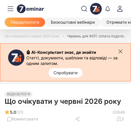
Передплатити
Безкоштовні вебінари
Отримати к
Що очікувати у червні 2026 року
Червень для ФОП: сплата податків і перехід на спрощену систему
🤖 АІ-Консультант знає, де знайти
Статті, документи, шаблони та відповіді — за
одним запитом.
Спробувати
ВІДЕОБЛОГИ
Що очікувати у червні 2026 року
5.0
(31)
846
Коментувати
3