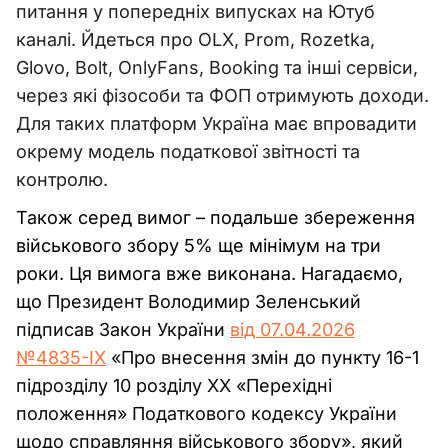
питання у попередніх випусках на Ютуб
каналі. Йдеться про OLX, Prom, Rozetka,
Glovo, Bolt, OnlyFans, Booking та інші сервіси,
через які фізособи та ФОП отримують доходи.
Для таких платформ Україна має впровадити
окрему модель податкової звітності та
контролю.
Також серед вимог – подальше збереження
військового збору 5% ще мінімум на три
роки. Ця вимога вже виконана. Нагадаємо,
що
Президент Володимир Зеленський
підписав Закон України
від 07.04.2026
№4835-IX
«Про внесення змін до пункту 16-1
підрозділу 10 розділу XX «Перехідні
положення» Податкового кодексу України
щодо справляння військового збору», який