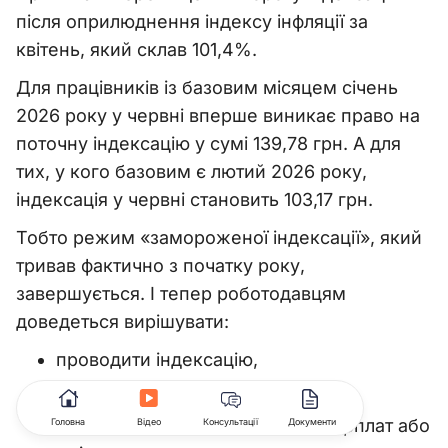
після оприлюднення індексу інфляції за
квітень, який склав 101,4%.
Для працівників із базовим місяцем січень
2026 року у червні вперше виникає право на
поточну індексацію у сумі 139,78 грн. А для
тих, у кого базовим є лютий 2026 року,
індексація у червні становить 103,17 грн.
Тобто режим «замороженої індексації», який
тривав фактично з початку року,
завершується. І тепер роботодавцям
доведеться вирішувати:
проводити індексацію,
чи шукати законні механізми її
уникнення через підвищення зарплат або
Головна
Відео
Консультації
Документи