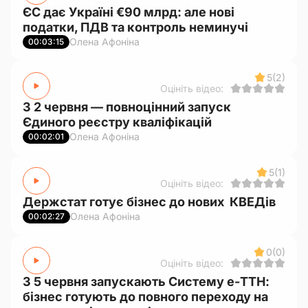
ЄС дає Україні €90 млрд: але нові
податки, ПДВ та контроль неминучі
Олена Афоніна
00:03:15
5
(2)
Оцініть відео:
З 2 червня — повноцінний запуск
Єдиного реєстру кваліфікацій
Олена Афоніна
00:02:01
5
(1)
Оцініть відео:
Держстат готує бізнес до нових КВЕДів
Олена Афоніна
00:02:27
0
(0)
Оцініть відео:
З 5 червня запускають Систему е-ТТН:
бізнес готують до повного переходу на