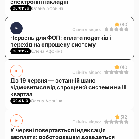
електронні накладні
Олена Афоніна
00:01:36
0
(0)
Оцініть відео:
Червень для ФОП: сплата податків і
перехід на спрощену систему
Олена Афоніна
00:01:27
0
(0)
Оцініть відео:
До 19 червня — останній шанс
відмовитися від спрощеної системи на III
квартал
Олена Афоніна
00:01:19
5
(2)
Оцініть відео:
У червні повертається індексація
зарплати: роботодавцям доведеться