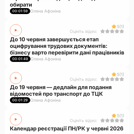
обирати
Олена Афоніна
00:01:59
5
(1)
Оцініть відео:
До 10 червня завершується етап
оцифрування трудових документів:
бізнесу варто перевірити дані працівників
Олена Афоніна
00:01:49
5
(1)
Оцініть відео:
До 19 червня — дедлайн для подання
відомостей про транспорт до ТЦК
Олена Афоніна
00:01:29
5
(1)
Оцініть відео:
Календар реєстрації ПН/РК у червні 2026