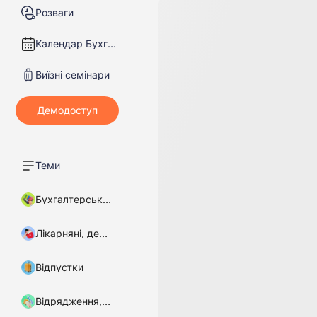
Розваги
Календар Бухгалтера
Виїзні семінари
Теми
Бухгалтерський облік
Лікарняні, декретні
Відпустки
Відрядження, підзвітні кошти