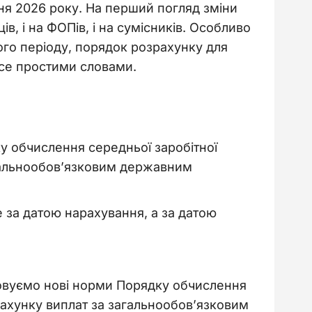
тня 2026 року. На перший погляд зміни
в, і на ФОПів, і на сумісників. Особливо
ого періоду, порядок розрахунку для
все простими словами.
у обчислення середньої заробітної
агальнообов’язковим державним
е за датою нарахування, а за датою
осовуємо нові норми Порядку обчислення
рахунку виплат за загальнообов’язковим