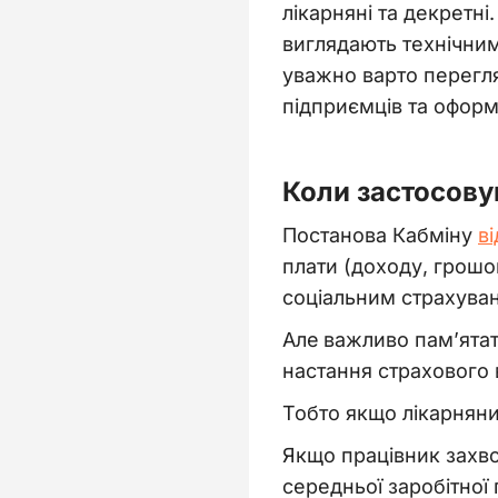
лікарняні та декретн
виглядають технічними
уважно варто перегля
підприємців та офор
Коли застосову
Постанова Кабміну
в
плати (доходу, грош
соціальним страхуван
Але
важливо пам’ята
настання страхового
Тобто якщо лікарняний
Якщо працівник захво
середньої заробітної