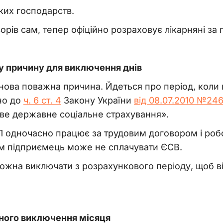
ких господарств.
орів сам, тепер офіційно розраховує лікарняні за
 причину для виключення днів
нова поважна причина. Йдеться про період, коли 
но до
ч. 6 ст. 4
Закону України
від 08.07.2010 №24
ве державне соціальне страхування».
 одночасно працює за трудовим договором і робо
ам підприємець може не сплачувати ЄСВ.
ожна виключати з розрахункового періоду, щоб в
ного виключення місяця