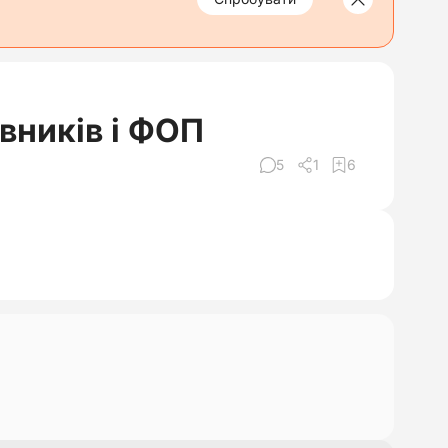
івників і ФОП
5
1
6