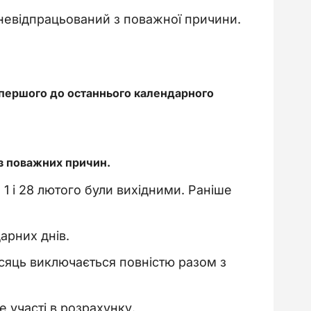
 невідпрацьований з поважної причини.
 першого до останнього календарного
 з поважних причин.
 1 і 28 лютого були вихідними. Раніше
арних днів.
місяць виключається повністю разом з
е участі в розрахунку.