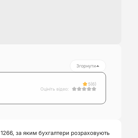
Згорнути
5
(6)
Оцініть відео:
 №1266, за яким бухгалтери розраховують