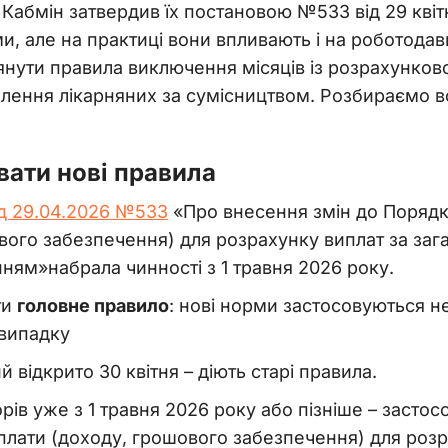
і. Кабмін затвердив їх постановою №533 від 29 кві
, але на практиці вони впливають і на роботодавці
нути правила виключення місяців із розрахунков
млення лікарняних за сумісництвом. Розбираємо 
вати нові правила
ід 29.04.2026 №533
«Про внесення змін до Порядк
ового забезпечення) для розрахунку виплат за з
ням»набрала чинності з 1 травня 2026 року.
ти
головне правило
: нові норми застосовуються н
 випадку
 відкрито 30 квітня – діють старі правила.
рів уже з 1 травня 2026 року або пізніше – заст
 плати (доходу, грошового забезпечення) для роз