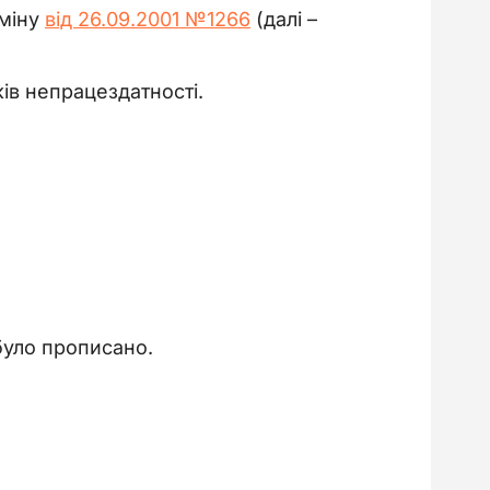
бміну
від 26.09.2001 №1266
(далі –
ів непрацездатності.
було прописано.