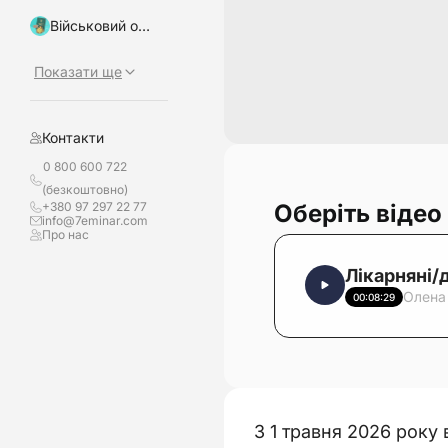
Військовий облік, бронювання
Показати ще
Контакти
0 800 600 722
(безкоштовно)
Оберіть відео
+380 97 297 22 77
info@7eminar.com
Про нас
Лікарняні/д
Олена
00:08:29
З 1 травня 2026 року