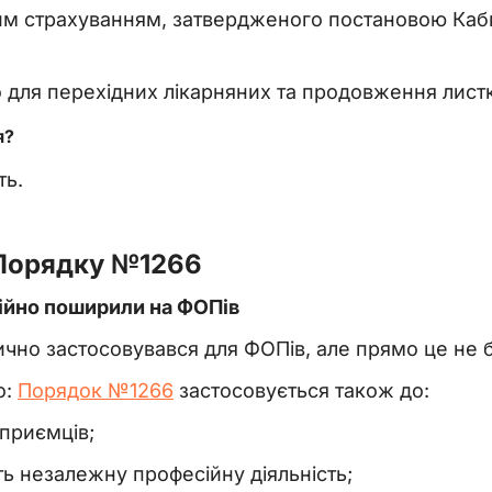
м страхуванням, затвердженого постановою Ка
для перехідних лікарняних та продовження листк
я?
ть.
 Порядку №1266
ійно поширили на ФОПів
чно застосовувався для ФОПів, але прямо це не 
о:
Порядок №1266
застосовується також до:
дприємців;
ять незалежну професійну діяльність;