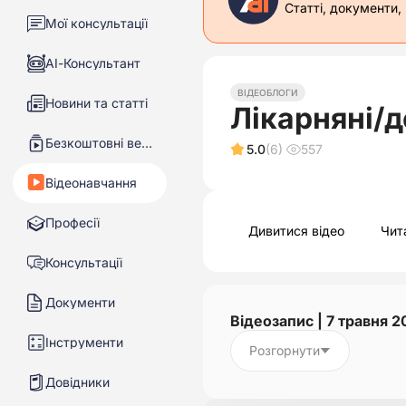
Статті, документи,
Мої консультації
АІ-Консультант
ВІДЕОБЛОГИ
Новини та статті
Лікарняні/д
Безкоштовні вебінари
5.0
(6)
557
Відеонавчання
Професії
Дивитися відео
Чит
Консультації
Документи
Відеозапис | 7 травня 2
Інструменти
Розгорнути
Довідники