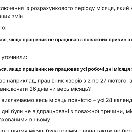
лючення із розрахункового періоду місяця, який
ших змін.
но:
ся, якщо працівник не працював з поважних причин з
 уточнили:
ся, якщо працівник не працював усі робочі дні місяця
ає наприклад, працівник хворів з 2 по 27 лютого, а
виключати 26 днів чи весь місяць?
: виключаємо весь місяць повністю – усі 28 календ
і дні були не відпрацьовані з поважної причини, 
рахованими в ньому.
о в цьому місяці була премія – вона також не бер