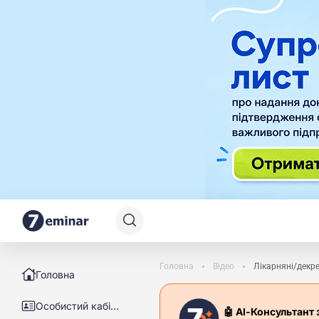
Головна
Відео
Лікарняні/декре
Головна
Особистий кабінет
🤖 АІ-Консультант 