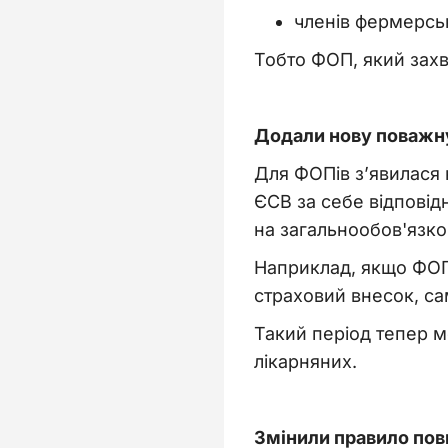
членів фермерсь
Тобто ФОП, який захв
Додали нову поважну
Для ФОПів з’явилася 
ЄСВ за себе відповід
на загальнообов'язко
Наприклад, якщо ФОП
страховий внесок, с
Такий період тепер м
лікарняних.
Змінили правило пов