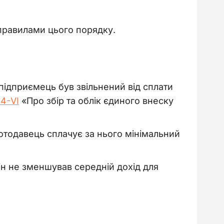
 правилами цього порядку.
підприємець був звільнений від сплати
64-VI
«Про збір та облік єдиного внеску
тодавець сплачує за нього мінімальний
ін не зменшував середній дохід для