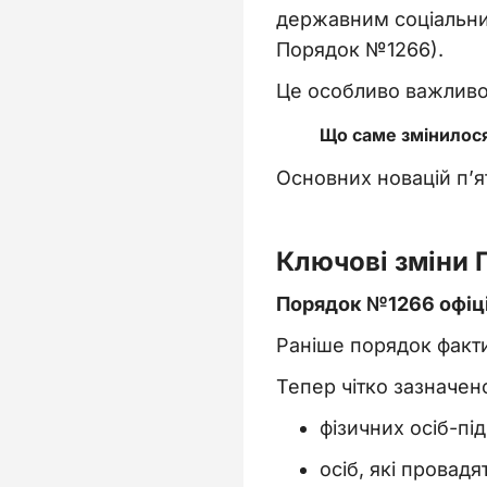
державним соціальни
Порядок №1266).
Це особливо важливо 
Що саме змінилос
Основних новацій п’я
Ключові зміни
Порядок №1266 офіц
Раніше порядок факти
Тепер чітко зазначен
фізичних осіб-пі
осіб, які провад