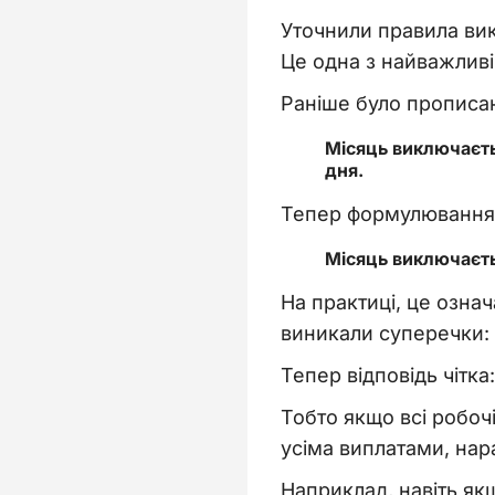
Уточнили правила вик
Це одна з найважливі
Раніше було прописа
Місяць виключаєть
дня.
Тепер формулювання
Місяць виключаєть
На практиці, це означ
виникали суперечки: 
Тепер відповідь чітка
Тобто якщо всі робоч
усіма виплатами, на
Наприклад, навіть якщ