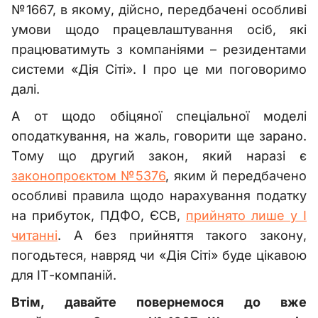
№1667, в якому, дійсно, передбачені особливі
умови щодо працевлаштування осіб, які
працюватимуть з компаніями – резидентами
системи «Дія Сіті». І про це ми поговоримо
далі.
А от щодо обіцяної спеціальної моделі
оподаткування, на жаль, говорити ще зарано.
Тому що другий закон, який наразі є
законопроєктом №5376
, яким й передбачено
особливі правила щодо нарахування податку
на прибуток, ПДФО, ЄСВ,
прийнято лише у І
читанні
. А без прийняття такого закону,
погодьтеся, навряд чи «Дія Сіті» буде цікавою
для ІТ-компаній.
Втім, давайте повернемося до вже