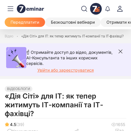
Передплатити
Безкоштовні вебінари
Отримати к
Відео
«Дія Сіті» для ІТ: як тепер житимуть ІТ-компанії та ІТ-фахівці?
☝️ Отримайте доступ до відео, документів,
AI-Консультанта та інших корисних
сервісів.
Увійти або зареєструватися
ВІДЕОБЛОГИ
«Дія Сіті» для ІТ: як тепер
житимуть ІТ-компанії та ІТ-
фахівці?
4.5
(39)
1655