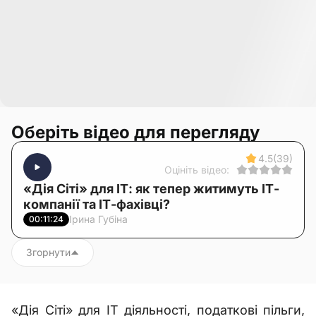
Оберіть відео для перегляду
4.5
(39)
Оцініть відео:
«Дія Сіті» для ІТ: як тепер житимуть ІТ-
компанії та ІТ-фахівці?
Ірина Губіна
00:11:24
Згорнути
«Дія Сіті» для ІТ діяльності, податкові пільги,