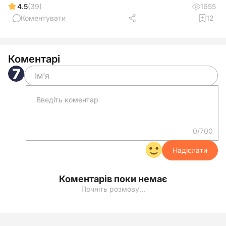
4.5
(39)
1655
Коментувати
12
Коментарі
0/700
Надіслати
Коментарів поки немає
Почніть розмову…