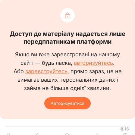
ПОСАДОВА ІНСТРУКЦІЯ
інженера з підготовки
Доступ до матеріалу надається лише
передплатникам платформи
виробництва
Якщо ви вже зареєстровані на нашому
(Код КП – 2149.2)
сайті — будь ласка,
авторизуйтесь
.
Або
зареєструйтесь
, прямо зараз, це не
1. Загальні положення
вимагає ваших персональних даних і
1.1. Ця посадова інструкція визначає
займе не більше однієї хвилини.
функціональні обов'язки, права та
відповідальність інженера з підготовки
Авторизуватися
виробництва.
1.2. Призначається на посаду та
звільняється з посади наказом по організації
16