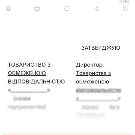
16
ЗАТВЕРДЖУЮ
ТОВАРИСТВО З
Директор
ОБМЕЖЕНОЮ
Товариства з
ВІДПОВІДАЛЬНІСТЮ
обмеженою
«_______________»
відповідальністю
(назва
«
________________»
підприємства)
підпис
Ім’я
ПРІЗВИЩЕ
«__» ________ 20__
р.