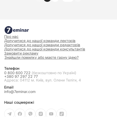
Інженер з підготовки виробництва I категорії:
повна вища освіта відповідного напряму
підготовки (магістр, спеціаліст); для магістра -
без вимог до стажу роботи, спеціаліста - стаж
роботи за професією інженера з підготовки
Про нас
виробництва II категорії - не менше 2 років.
Долучитися до нашої команди лекторів
Долучитися до нашої команди редакторів
Інженер з підготовки виробництва II категорії:
Долучитися до нашої команди консультантів
Замовити рекламу
повна вища освіта відповідного напряму
Знайшли помилку або маєте гарну ідею?
підготовки (спеціаліст). Стаж роботи за
Телефон
професією інженера з підготовки
0 800 600 722
(безкоштовно по Україні)
виробництва - не менше 1 року. Інженер з
+380 97 297 22 77
Адреса: 04112 м. Київ, вул. Олени Теліги, 4
підготовки виробництва: повна вища освіта
Email
відповідного напряму підготовки (спеціаліст)
info@7eminar.com
без вимог до стажу роботи.
Наші соцмережі
7. Взаємовідносини (зв’язки) за професією,