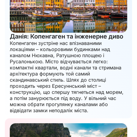
Данія: Копенгаген та інженерне диво
Копенгаген зустріне нас впізнаваними
локаціями – кольоровими будинками над
каналом Нюхавна, Ратушною площею і
Русалонькою. Місто відчувається легко:
компактні квартали, водні канали та стримана
архітектура формують той самий
скандинавський стиль. Шлях до столиці
проходить через Ересуннський міст –
конструкцію, що спершу тягнеться над морем,
а потім занурюється під воду. У вільний час
можна обрати прогулянку каналами або
відвідати замки неподалік міста.