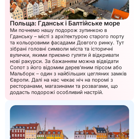
Польща: Гданськ і Балтійське море
Ми почнемо нашу подорож зупинкою в
Гданську – місті з архітектурою старого порту
та кольоровими фасадами Довгого ринку. Тут
зібрані головні символи міста та історичні
вулички, якими приємно гуляти й відкривати
нові ракурси. За бажанням можна відвідати
Сопот з його відомим деревʼяним пірсом або
Мальборк – один з найбільших цегляних замків
Європи. Далі на нас чекає ніч на поромі з
ресторанами, магазинами та розвагами, що
додасть подорожі особливий настрій.