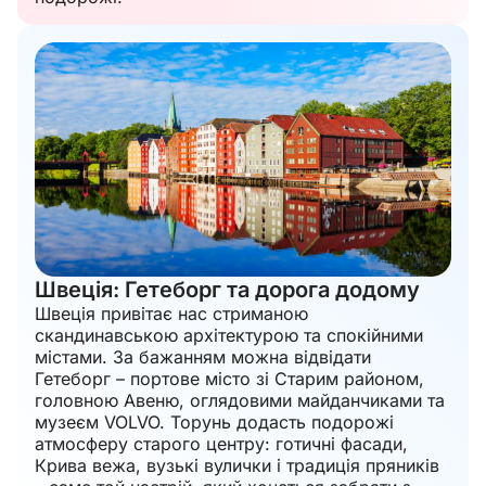
Швеція: Гетеборг та дорога додому
Швеція привітає нас стриманою
скандинавською архітектурою та спокійними
містами. За бажанням можна відвідати
Гетеборг – портове місто зі Старим районом,
головною Авеню, оглядовими майданчиками та
музеєм VOLVO. Торунь додасть подорожі
атмосферу старого центру: готичні фасади,
Крива вежа, вузькі вулички і традиція пряників