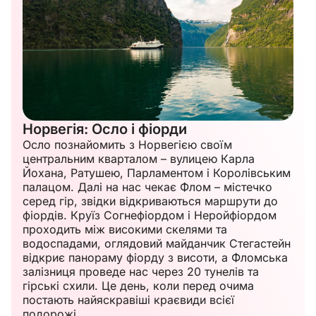
Норвегія: Осло і фіорди
Осло познайомить з Норвегією своїм
центральним кварталом – вулицею Карла
Йохана, Ратушею, Парламентом і Королівським
палацом. Далі на нас чекає Флом – містечко
серед гір, звідки відкриваються маршрути до
фіордів. Круїз Согнефіордом і Неройфіордом
проходить між високими скелями та
водоспадами, оглядовий майданчик Стегастейн
відкриє панораму фіорду з висоти, а Фломська
залізниця проведе нас через 20 тунелів та
гірські схили. Це день, коли перед очима
постають найяскравіші краєвиди всієї
подорожі.