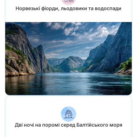
Норвезькі фіорди, льодовики та водоспади
Дві ночі на поромі серед Балтійського моря