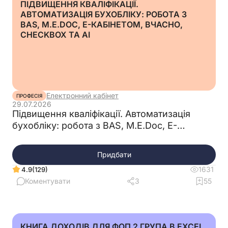
ПІДВИЩЕННЯ КВАЛІФІКАЦІЇ.
АВТОМАТИЗАЦІЯ БУХОБЛІКУ: РОБОТА З
BAS, M.E.DOC, E-КАБІНЕТОМ, ВЧАСНО,
CHECKBOX ТА AI
Електронний кабінет
ПРОФЕСІЯ
29.07.2026
Підвищення кваліфікації. Автоматизація
бухобліку: робота з BAS, M.E.Doc, E-
кабінетом, Вчасно, Checkbox та AI
Придбати
1631
(129)
4.9
Коментувати
3
55
КНИГА ДОХОДІВ ДЛЯ ФОП 2 ГРУПА В EXCEL