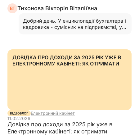
Тихонова Вікторія Віталіївна
ВТ
Добрий день. У енциклопедії бухгалтера і
кадровика - сумісник на підприємстві, у
прикладі можливо помилка. Приклад 11 -
у табличці середньоденна зарплата для
нарахування лікарняних за сумісництвом
складає: за січень 2025 року - 160000-
ДОВІДКА ПРО ДОХОДИ ЗА 2025 РІК УЖЕ В
120000=40000 грн, за лютий 2025 року -
ЕЛЕКТРОННОМУ КАБІНЕТІ: ЯК ОТРИМАТИ
160000- 135000= 25000 грн.,
(40000+25000)/59 = 1101,69 грн. /к.д.
Перевірте, будь ласка, я можу
помилятися, бо я бухгалтер-початківець)
…
Читати відповідь
Електронний кабінет
ВІДЕОБЛОГ
11.02.2026
Довідка про доходи за 2025 рік уже в
Електронному кабінеті: як отримати