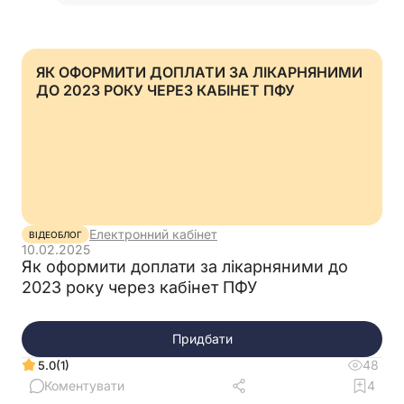
декларації березня2025р.створила так
1ряд 8400,00-ЄСВ=1848
ПДФО=1512Війс=420.-2ряд такий але тип
нарах (3)-місяць 10 рік 2024
ЯК ОФОРМИТИ ДОПЛАТИ ЗА ЛІКАРНЯНИМИ
відпрацьовано 21день-різниця зарпл
ДО 2023 РОКУ ЧЕРЕЗ КАБІНЕТ ПФУ
2852,18 ЄСВ=627,48 ПДФО=513,39
війс(1,5%)42,78 а додаток 4-Д показує
нар.дох 5547,82 і випл.ПДФО=998,61нар і
випл.вій=377,22нарах/випл.я так розум на
зменш суму.Декларації порказує ряд1.1
суму березневої зарплати 8400, ряд 3
1848,ряд 6,1=627,48 Чи правильна буде
декларація? можна так ?
Електронний кабінет
Дякую…
Читати відповідь
ВІДЕОБЛОГ
10.02.2025
Як оформити доплати за лікарняними до
2023 року через кабінет ПФУ
Придбати
48
(1)
5.0
Коментувати
4