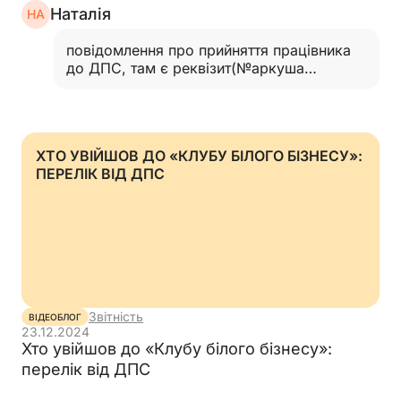
Наталія
НА
повідомлення про прийняття працівника
до ДПС, там є реквізит(№аркуша
повідомлення). якщо ми подаємо перше
таке повідомлення в 2025 році то це
повинно бути номер 1 , чи тягнути
нумерацію що була
ХТО УВІЙШОВ ДО «КЛУБУ БІЛОГО БІЗНЕСУ»:
раніше??…
Читати відповідь
ПЕРЕЛІК ВІД ДПС
Звітність
ВІДЕОБЛОГ
23.12.2024
Хто увійшов до «Клубу білого бізнесу»:
перелік від ДПС