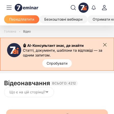
Передплатити
Безкоштовні вебінари
Отримати к
Головна
Відео
🤖 АІ-Консультант знає, де знайти
Статті, документи, шаблони та відповіді — за
одним запитом.
Спробувати
Відеонавчання
ВСЬОГО: 4212
Що є на цій сторінці?