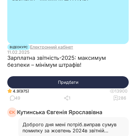
Електронний кабінет
ВІДЕОКУРС
11.02.2025
Зарплатна звітність-2025: максимум
безпеки – мінімум штрафів!
Придбати
13900
(975)
4.9
49
1
286
Кутинська Євгенія Ярославівна
ЄК
Доброго дня мені потріб.виправ сумув
помилку за жовтень 2024в звітній