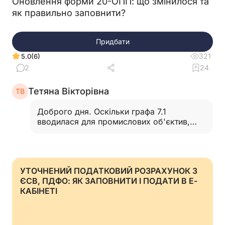
Оновлення форми 20-ОПП: що змінилося та
як правильно заповнити?
Придбати
321
(6)
5.0
2
24
Тетяна Вікторівна
ТВ
Доброго дня. Оскільки графа 7.1
вводилася для промислових об'єктив,
назви яких є нетиповими, то при
заповнення гр. 7.1 такими поіменованими
об'єктами як комплекс, база, затока,
зона та інші, графа 8 та 9 (наприклад -
УТОЧНЕНИЙ ПОДАТКОВИЙ РОЗРАХУНОК З
будівельна база) не заповнюється. Для
ЄСВ, ПДФО: ЯК ЗАПОВНИТИ І ПОДАТИ В Е-
цих потреб і здійснювалася така зміна.
КАБІНЕТІ
ДПСУ готовить відповідь саме з цього
питання для таких СГ. Допис надано
виключно для інформування і відповідних
змін (у прикладі надано заповнення гр.