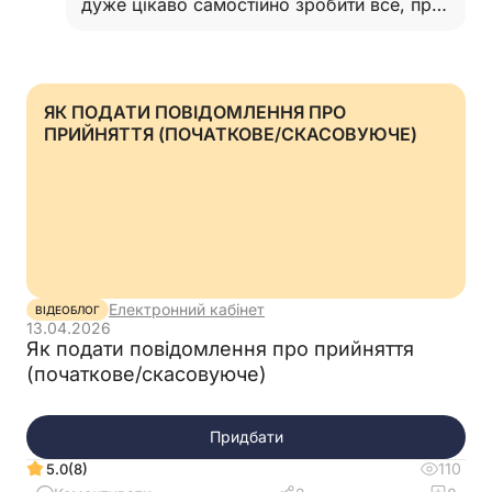
дуже цікаво самостійно зробити все, про
що Ви розповідали. Після Вашої лекції
пробувала в Приват робити, все вийшло,
тепер в Ексель спробую.
…
Читати відповідь
ЯК ПОДАТИ ПОВІДОМЛЕННЯ ПРО
ПРИЙНЯТТЯ (ПОЧАТКОВЕ/СКАСОВУЮЧЕ)
Електронний кабінет
ВІДЕОБЛОГ
13.04.2026
Як подати повідомлення про прийняття
(початкове/скасовуюче)
Придбати
110
(8)
5.0