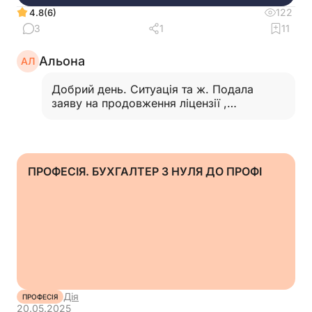
122
(6)
4.8
3
1
11
Альона
АЛ
Добрий день. Ситуація та ж. Подала
заяву на продовження ліцензії ,
попросили відкликати, потім безліч не
прийнятих заяв, сказали подати через
листування з ДПС. Подані 29.12.2025
року. з 8 січня 2026 року мала бути
ПРОФЕСІЯ. БУХГАЛТЕР З НУЛЯ ДО ПРОФІ
продовжена, витягу немає, в усній формі
податкова сказала працюйте, бо система
не працює на продовження. В
електронному кабінеті світиться, що
ліцензія діє. Що порадите в цьому
випадку?…
Читати відповідь
Дія
ПРОФЕСІЯ
20.05.2025