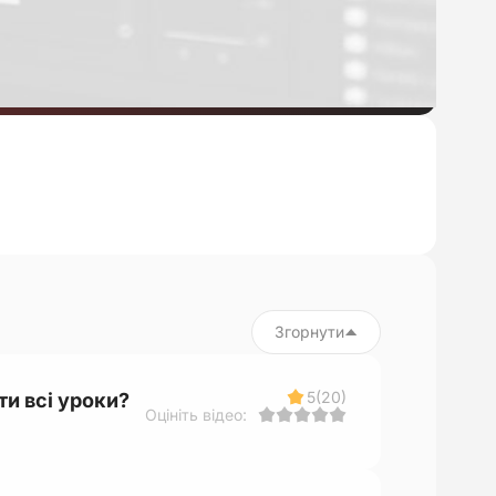
Згорнути
5
(20)
ти всі уроки?
Оцініть відео: