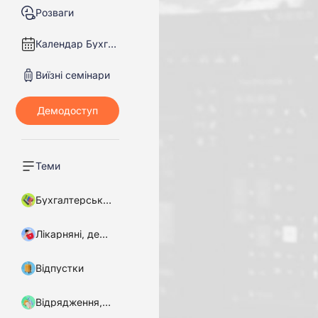
Розваги
Календар Бухгалтера
Виїзні семінари
Теми
Бухгалтерський облік
Лікарняні, декретні
Відпустки
Відрядження, підзвітні кошти