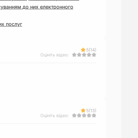
суванням до них електронного
их послуг
5
(14)
Оцініть відео:
5
(13)
Оцініть відео: