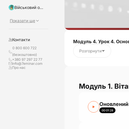
Військовий облік, бронювання
Показати ще
Контакти
Модуль 4. Урок 4. Осн
0 800 600 722
Розгорнути
(безкоштовно)
+380 97 297 22 77
info@7eminar.com
Про нас
Модуль 1. Віт
Оновлений 
00:01:28