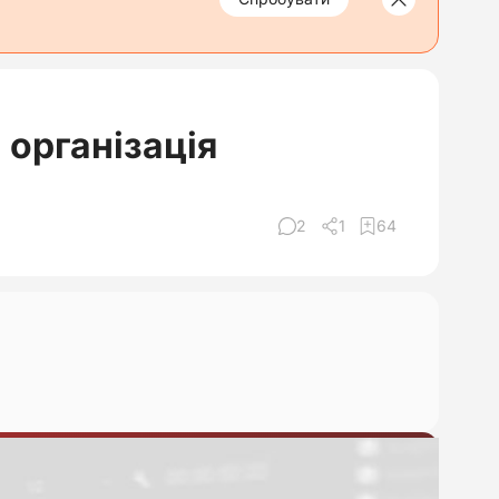
 організація
2
1
64