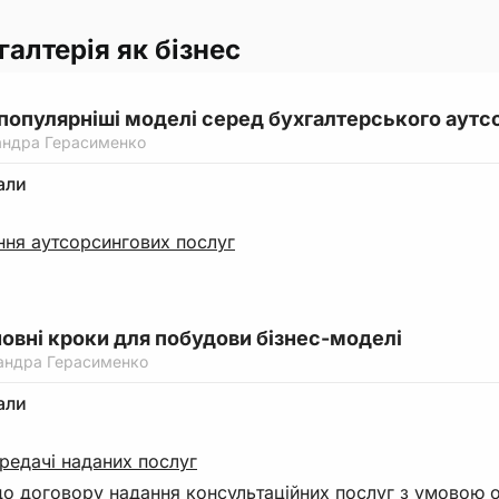
галтерія як бізнес
йпопулярніші моделі серед бухгалтерського аутс
андра Герасименко
али
ння аутсорсингових послуг
новні кроки для побудови бізнес-моделі
андра Герасименко
али
редачі наданих послуг
до договору надання консультаційних послуг з умовою 