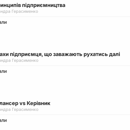
принципів підприємництва
андра Герасименко
али
рахи підприємця, що заважають рухатись далі
андра Герасименко
али
ілансер vs Керівник
андра Герасименко
али