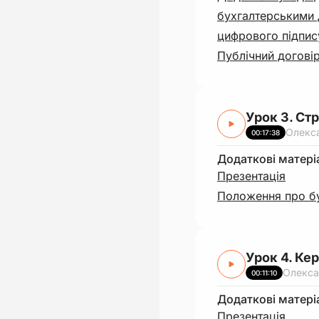
бухгалтерськими 
цифрового підпис
Публічний договір
Урок 3. Ст
Олекс
00:17:38
Додаткові матері
Презентація
Положення про б
Урок 4. Ке
Олекса
00:11:10
Додаткові матері
Презентація