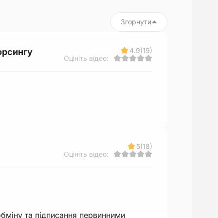
Згорнути
4.9
(19)
орсингу
Оцініть відео:
5
(18)
Оцініть відео:
обміну та підписання первинними