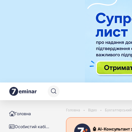
Головна
Відео
Бухгалтерський 
Головна
Особистий кабінет
🤖 АІ-Консультант 