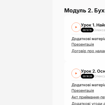
Модуль 2. Бух
Урок 1. На
Олекс
00:12:15
Додаткові матері
Презентація
Договір про нада
Урок 2. Ос
Олекс
00:16:26
Додаткові матері
Презентація
Акт приймання-пе
Додаткові угоди 