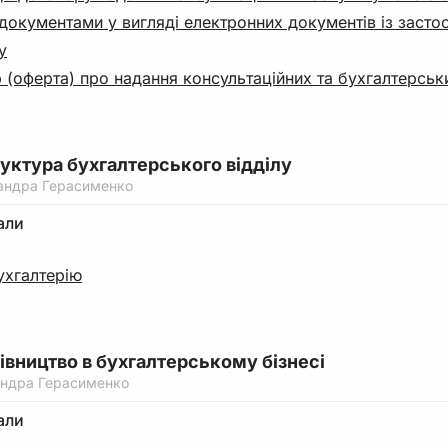
документами у вигляді електронних документів із засто
у
 (оферта) про надання консультаційних та бухгалтерськ
руктура бухгалтерського відділу
андра Герасименко
али
ухгалтерію
рівництво в бухгалтерському бізнесі
ндра Герасименко
али