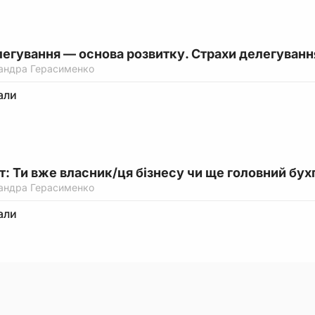
легування — основа розвитку. Страхи делегуванн
андра Герасименко
али
ст: Ти вже власник/ця бізнесу чи ще головний бух
андра Герасименко
али