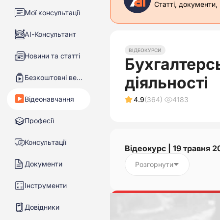
Статті, документи,
Мої консультації
АІ-Консультант
ВІДЕОКУРСИ
Новини та статті
Бухгалтерсь
Безкоштовні вебінари
діяльності
Відеонавчання
4.9
(364)
4183
Професії
Консультації
Відеокурс | 19 травня 2
Документи
Розгорнути
Інструменти
Довідники