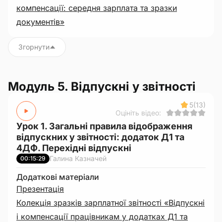
компенсації: середня зарплата та зразки
документів»
Згорнути
Модуль 5. Відпускні у звітності
5
(13)
Оцініть відео:
Урок 1. Загальні правила відображення
відпускних у звітності: додаток Д1 та
4ДФ. Перехідні відпускні
Галина Казначей
00:15:29
Додаткові матеріали
Презентація
Колекція зразків зарплатної звітності «Відпускні
і компенсації працівникам у додатках Д1 та