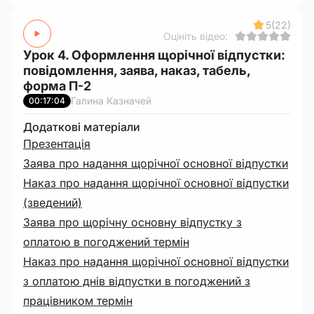
5
(22)
Оцініть відео:
Урок 4. Оформлення щорічної відпустки:
повідомлення, заява, наказ, табель,
форма П-2
Галина Казначей
00:17:04
Додаткові матеріали
Презентація
Заява про надання щорічної основної відпустки
Наказ про надання щорічної основної відпустки
(зведений)
Заява про щорічну основну відпустку з
оплатою в погоджений термін
Наказ про надання щорічної основної відпустки
з оплатою днів відпустки в погоджений з
працівником термін