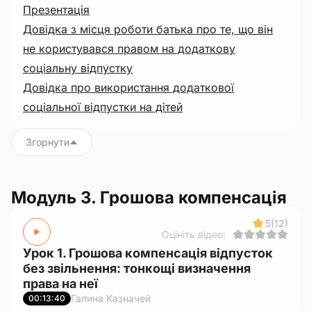
Презентація
Довідка з місця роботи батька про те, що він
не користувався правом на додаткову
соціальну відпустку
Довідка про використання додаткової
соціальної відпустки на дітей
Згорнути
Модуль 3. Грошова компенсація
5
(12)
Оцініть відео:
Урок 1. Грошова компенсація відпусток
без звільнення: тонкощі визначення
права на неї
Галина Казначей
00:13:40