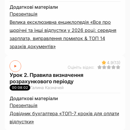
Додаткові матеріали
Презентація
Велика ексклюзивна енциклопедія «Все про
щорічні та інші відпустки у 2026 році: середня
зарплата, виправлення помилок & ТОП 14
зразків документів»
4.9
(13)
Оцініть відео:
Урок 2. Правила визначення
розрахункового періоду
Галина Казначей
00:08:02
Додаткові матеріали
Презентація
Довідник бухгалтера «ТОП-7 кроків для оплати
відпустки»