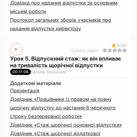
Довідка про надання відпустки за основним
місцем роботи
Протокол загальних зборів учасників про
надання відпустки директору
5
(16)
Оцініть відео:
Урок 5. Відпускний стаж: як він впливає
на тривалість щорічної відпустки
Галина Казначей
00:17:08
Додаткові матеріали
Презентація
Довідник «Працівники із правом на повну
щорічну відпустку до настання 6-місячного
строку безперервної роботи»
Довідник «Стаж щорічної основної відпустки»
Довідник «Стаж щорічної додаткової