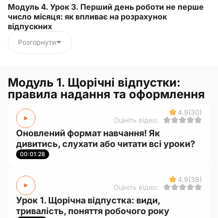
Модуль 4. Урок 3. Перший день роботи не перше
число місяця: як впливає на розрахунок
відпускних
Розгорнути
Модуль 1. Щорічні відпустки:
правила надання та оформлення
4.9
(30)
Оцініть відео:
Оновлений формат навчання! Як
дивитись, слухати або читати всі уроки?
00:01:28
4.9
(38)
Оцініть відео:
Урок 1. Щорічна відпустка: види,
тривалість, поняття робочого року