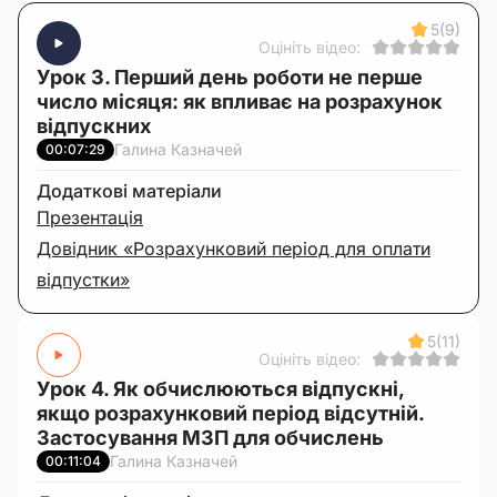
5
(9)
Оцініть відео:
Урок 3. Перший день роботи не перше
число місяця: як впливає на розрахунок
відпускних
Галина Казначей
00:07:29
Додаткові матеріали
Презентація
Довідник «Розрахунковий період для оплати
відпустки»
5
(11)
Оцініть відео:
Урок 4. Як обчислюються відпускні,
якщо розрахунковий період відсутній.
Застосування МЗП для обчислень
Галина Казначей
00:11:04