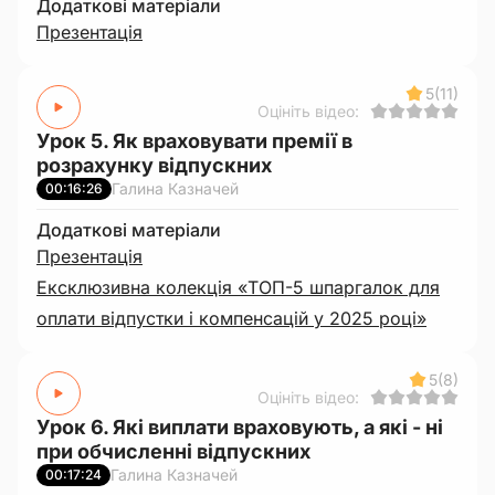
Додаткові матеріали
Презентація
5
(11)
Оцініть відео:
Урок 5. Як враховувати премії в
розрахунку відпускних
Галина Казначей
00:16:26
Додаткові матеріали
Презентація
Ексклюзивна колекція «ТОП-5 шпаргалок для
оплати відпустки і компенсацій у 2025 році»
5
(8)
Оцініть відео:
Урок 6. Які виплати враховують, а які - ні
при обчисленні відпускних
Галина Казначей
00:17:24