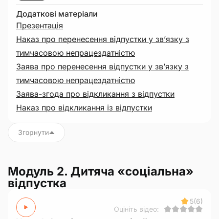
Додаткові матеріали
Презентація
Наказ про перенесення відпустки у зв’язку з
тимчасовою непрацездатністю
Заява про перенесення відпустки у зв’язку з
тимчасовою непрацездатністю
Заява-згода про відкликання з відпустки
Наказ про відкликання із відпустки
Згорнути
Модуль 2. Дитяча «соціальна»
відпустка
5
(6)
Оцініть відео: