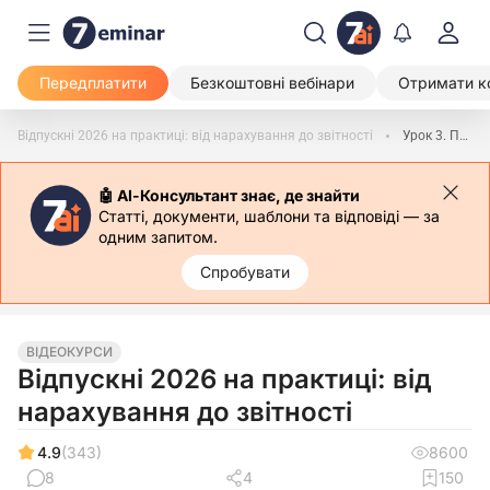
Передплатити
Безкоштовні вебінари
Отримати к
Відпускні 2026 на практиці: від нарахування до звітності
Урок 3. Перший день роботи не перше число місяця: як впливає на розрахунок відпускних
🤖 АІ-Консультант знає, де знайти
Статті, документи, шаблони та відповіді — за
одним запитом.
Спробувати
ВІДЕОКУРСИ
Відпускні 2026 на практиці: від
нарахування до звітності
4.9
(343)
8600
8
4
150