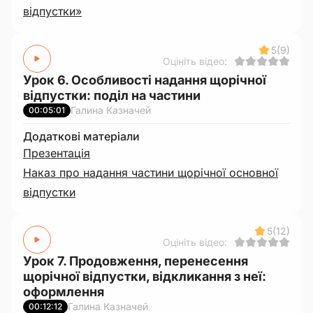
відпустки»
5
(9)
Оцініть відео:
Урок 6. Особливості надання щорічної
відпустки: поділ на частини
Галина Казначей
00:05:01
Додаткові матеріали
Презентація
Наказ про надання частини щорічної основної
відпустки
5
(12)
Оцініть відео:
Урок 7. Продовження, перенесення
щорічної відпустки, відкликання з неї:
оформлення
Галина Казначей
00:12:12