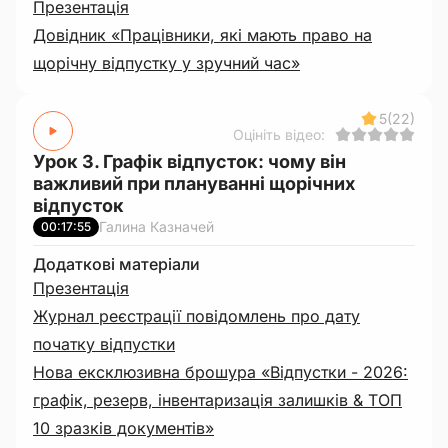
Презентація
Довідник «Працівники, які мають право на
щорічну відпустку у зручний час»
5
(22)
Оцініть відео:
Урок 3. Графік відпусток: чому він
важливий при плануванні щорічних
відпусток
Галина Казначей
00:17:55
Додаткові матеріали
Презентація
Журнал реєстрації повідомлень про дату
початку відпустки
Нова ексклюзивна брошура «Відпустки - 2026:
графік, резерв, інвентаризація залишків & ТОП
10 зразків документів»