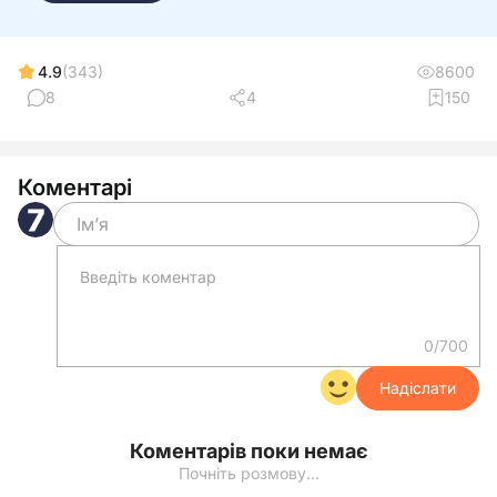
4.9
(343)
8600
8
4
150
Коментарі
0/700
Надіслати
Коментарів поки немає
Почніть розмову…