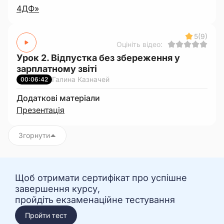
4ДФ»
5
(9)
Оцініть відео:
Урок 2. Відпустка без збереження у
зарплатному звіті
Галина Казначей
00:06:42
Додаткові матеріали
Презентація
Згорнути
Щоб отримати сертифікат про успішне
завершення курсу,
пройдіть екзаменаційне тестування
Пройти тест