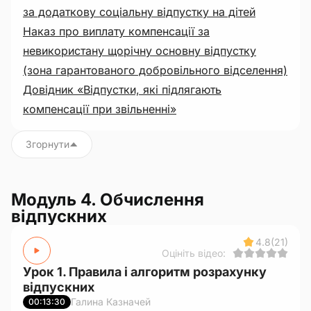
за додаткову соціальну відпустку на дітей
Наказ про виплату компенсації за
невикористану щорічну основну відпустку
(зона гарантованого добровільного відселення)
Довідник «Відпустки, які підлягають
компенсації при звільненні»
Згорнути
Модуль 4. Обчислення
відпускних
4.8
(21)
Оцініть відео:
Урок 1. Правила і алгоритм розрахунку
відпускних
Галина Казначей
00:13:30