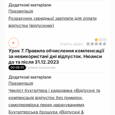
Додаткові матеріали
Презентація
Розрахунок середньої зарплати для оплати
відпустки (відпускних)
5
(11)
Оцініть відео:
Урок 7. Правила обчислення компенсації
за невикористані дні відпусток. Нюанси
до та після 31.12.2023
Галина Казначей
00:06:51
Додаткові матеріали
Презентація
Чекліст бухгалтера і кадровика «Відпускні та
компенсація відпусток без помилок:
самоперевірка перед нарахуванням»
Бухгалтерська брошура «Відпускні &