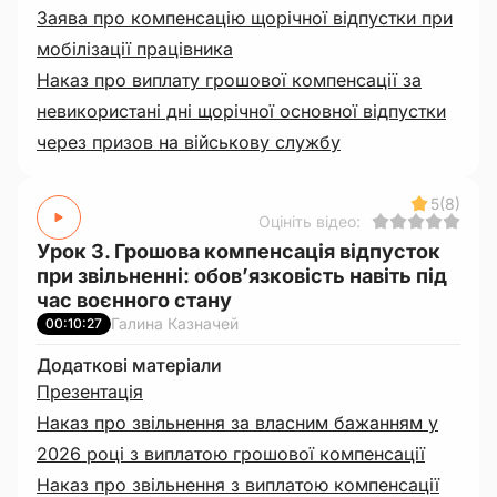
Заява про компенсацію щорічної відпустки при
мобілізації працівника
Наказ про виплату грошової компенсації за
невикористані дні щорічної основної відпустки
через призов на військову службу
5
(8)
Оцініть відео:
Урок 3. Грошова компенсація відпусток
при звільненні: обов’язковість навіть під
час воєнного стану
Галина Казначей
00:10:27
Додаткові матеріали
Презентація
Наказ про звільнення за власним бажанням у
2026 році з виплатою грошової компенсації
Наказ про звільнення з виплатою компенсації