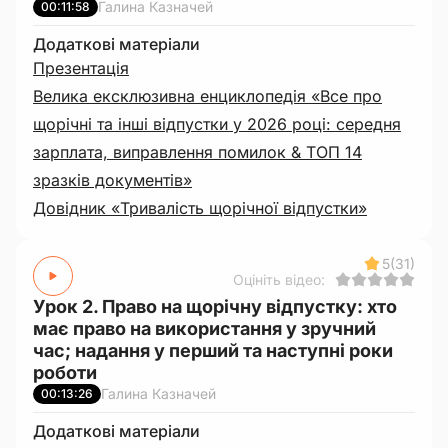
Галина Казначей
00:11:58
Додаткові матеріали
Презентація
Велика ексклюзивна енциклопедія «Все про
щорічні та інші відпустки у 2026 році: середня
зарплата, виправлення помилок & ТОП 14
зразків документів»
Довідник «Тривалість щорічної відпустки»
5
(31)
Оцініть відео:
Урок 2. Право на щорічну відпустку: хто
має право на використання у зручний
час; надання у перший та наступні роки
роботи
Галина Казначей
00:13:26
Додаткові матеріали