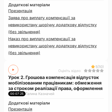
Додаткові матеріали
Презентація
Заява про виплату компенсації за
невикористану щорічну додаткову відпустку
(без звільнення)
Наказ про виплату компенсації за
невикористану щорічну додаткову відпустку
(без звільнення)
5
(10)
Оцініть відео:
Урок 2. Грошова компенсація відпусток
мобілізованим працівникам: обмеження
за строком реалізації права, оформлення
Галина Казначей
00:07:25
Додаткові матеріали
Презентація