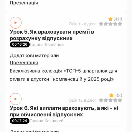
Презентація
5
(11)
Оцініть відео:
Урок 5. Як враховувати премії в
розрахунку відпускних
Галина Казначей
00:16:26
Додаткові матеріали
Презентація
Ексклюзивна колекція «ТОП-5 шпаргалок для
оплати відпустки і компенсацій у 2025 році»
5
(8)
Оцініть відео:
Урок 6. Які виплати враховують, а які - ні
при обчисленні відпускних
Галина Казначей
00:17:24
Додаткові матеріали