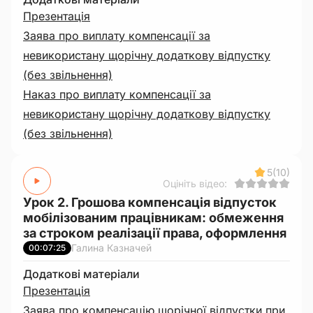
Презентація
Заява про виплату компенсації за
невикористану щорічну додаткову відпустку
(без звільнення)
Наказ про виплату компенсації за
невикористану щорічну додаткову відпустку
(без звільнення)
5
(10)
Оцініть відео:
Урок 2. Грошова компенсація відпусток
мобілізованим працівникам: обмеження
за строком реалізації права, оформлення
Галина Казначей
00:07:25
Додаткові матеріали
Презентація
Заява про компенсацію щорічної відпустки при