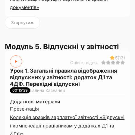
документів»
Згорнути
Модуль 5. Відпускні у звітності
5
(13)
Оцініть відео:
Урок 1. Загальні правила відображення
відпускних у звітності: додаток Д1 та
4ДФ. Перехідні відпускні
Галина Казначей
00:15:29
Додаткові матеріали
Презентація
Колекція зразків зарплатної звітності «Відпускні
і компенсації працівникам у додатках Д1 та
4ДФ»