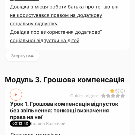
Довідка з місця роботи батька про те, що він
не користувався правом на додаткову
соціальну відпустку
Довідка про використання додаткової
соціальної відпустки на дітей
Згорнути
Модуль 3. Грошова компенсація
5
(12)
Оцініть відео:
Урок 1. Грошова компенсація відпусток
без звільнення: тонкощі визначення
права на неї
Галина Казначей
00:13:40
Додаткові матеріали