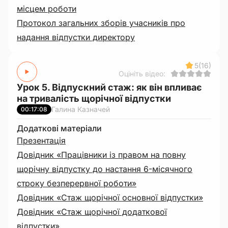
місцем роботи
Протокол загальних зборів учасників про
надання відпустки директору
5
(16)
Оцініть відео:
Урок 5. Відпускний стаж: як він впливає
на тривалість щорічної відпустки
Галина Казначей
00:17:08
Додаткові матеріали
Презентація
Довідник «Працівники із правом на повну
щорічну відпустку до настання 6-місячного
строку безперервної роботи»
Довідник «Стаж щорічної основної відпустки»
Довідник «Стаж щорічної додаткової
відпустки»