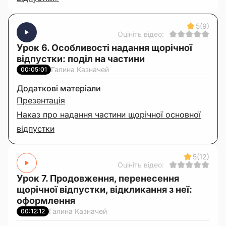
5
(9)
Оцініть відео:
Урок 6. Особливості надання щорічної
відпустки: поділ на частини
Галина Казначей
00:05:01
Додаткові матеріали
Презентація
Наказ про надання частини щорічної основної
відпустки
5
(12)
Оцініть відео:
Урок 7. Продовження, перенесення
щорічної відпустки, відкликання з неї:
оформлення
Галина Казначей
00:12:12