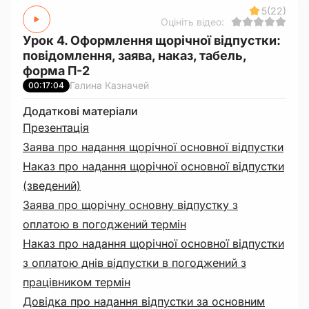
5
(22)
Оцініть відео:
Урок 4. Оформлення щорічної відпустки:
повідомлення, заява, наказ, табель,
форма П-2
Галина Казначей
00:17:04
Додаткові матеріали
Презентація
Заява про надання щорічної основної відпустки
Наказ про надання щорічної основної відпустки
(зведений)
Заява про щорічну основну відпустку з
оплатою в погоджений термін
Наказ про надання щорічної основної відпустки
з оплатою днів відпустки в погоджений з
працівником термін
Довідка про надання відпустки за основним