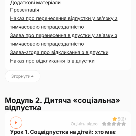
Додаткові матеріали
Презентація
Наказ про перенесення відпустки у зв’язку з
тимчасовою непрацездатністю
Заява про перенесення відпустки у зв’язку з
тимчасовою непрацездатністю
Заява-згода про відкликання з відпустки
Наказ про відкликання із відпустки
Згорнути
Модуль 2. Дитяча «соціальна»
відпустка
5
(6)
Оцініть відео:
Урок 1. Соцвідпустка на дітей: хто має