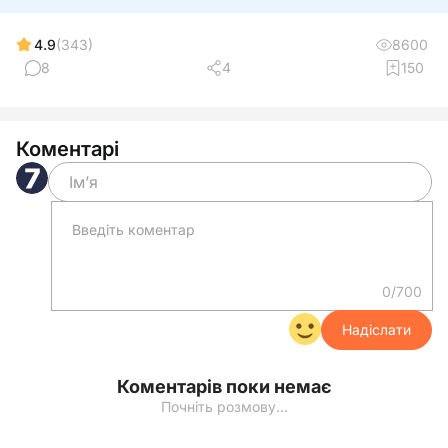
4.9
(343)
8600
8
4
150
Коментарі
0/700
Надіслати
Коментарів поки немає
Почніть розмову…