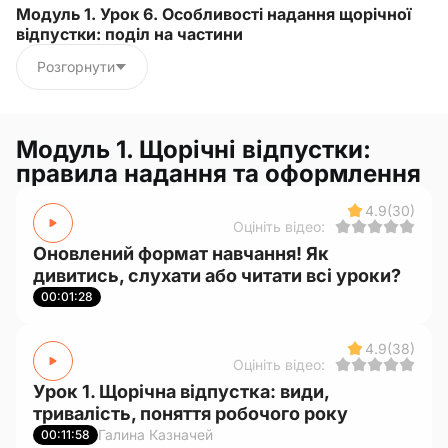
Модуль 1. Урок 6. Особливості надання щорічної
відпустки: поділ на частини
Розгорнути
Модуль 1. Щорічні відпустки:
правила надання та оформлення
4.9
(30)
Оцініть відео:
Оновлений формат навчання! Як
дивитись, слухати або читати всі уроки?
00:01:28
4.9
(38)
Оцініть відео:
Урок 1. Щорічна відпустка: види,
тривалість, поняття робочого року
Галина Казначей
00:11:58