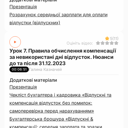
Презентація
Розрахунок середньої зарплати для оплати
відпустки (відпускних)
5
(11)
Оцініть відео:
Урок 7. Правила обчислення компенсації
за невикористані дні відпусток. Нюанси
до та після 31.12.2023
Галина Казначей
00:06:51
Додаткові матеріали
Презентація
Чекліст бухгалтера і кадровика «Відпускні та
компенсація відпусток без помилок:
самоперевірка перед нарахуванням»
Бухгалтерська брошура «Відпускні &
компенсації: середня зарплата та зразки