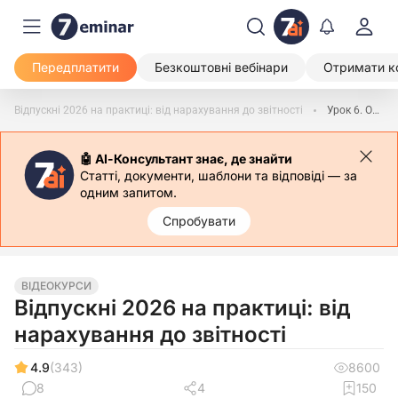
Передплатити
Безкоштовні вебінари
Отримати к
Відпускні 2026 на практиці: від нарахування до звітності
Урок 6. Особливості надання щорічної відпустки: поділ на частини
🤖 АІ-Консультант знає, де знайти
Статті, документи, шаблони та відповіді — за
одним запитом.
Спробувати
ВІДЕОКУРСИ
Відпускні 2026 на практиці: від
нарахування до звітності
4.9
(343)
8600
8
4
150