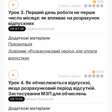
5
(9)
Оцініть відео:
Урок 3. Перший день роботи не перше
число місяця: як впливає на розрахунок
відпускних
Галина Казначей
00:07:29
Додаткові матеріали
Презентація
Довідник «Розрахунковий період для оплати
відпустки»
5
(11)
Оцініть відео:
Урок 4. Як обчислюються відпускні,
якщо розрахунковий період відсутній.
Застосування МЗП для обчислень
Галина Казначей
00:11:04
Додаткові матеріали