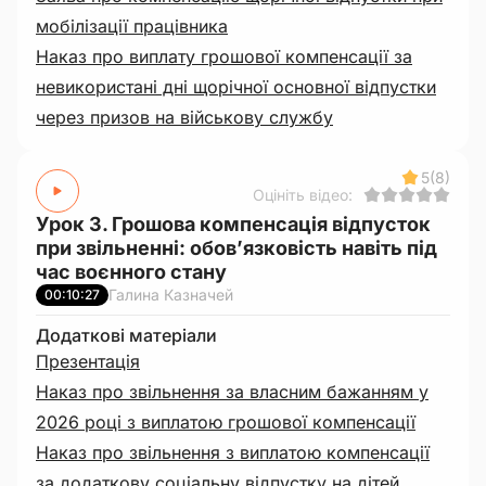
мобілізації працівника
Наказ про виплату грошової компенсації за
невикористані дні щорічної основної відпустки
через призов на військову службу
5
(8)
Оцініть відео:
Урок 3. Грошова компенсація відпусток
при звільненні: обов’язковість навіть під
час воєнного стану
Галина Казначей
00:10:27
Додаткові матеріали
Презентація
Наказ про звільнення за власним бажанням у
2026 році з виплатою грошової компенсації
Наказ про звільнення з виплатою компенсації
за додаткову соціальну відпустку на дітей