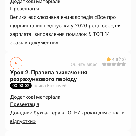
Додаткові матеріали
Презентація
Велика ексклюзивна енциклопедія «Все про
щорічні та інші відпустки у 2026 році: середня
зарплата, виправлення помилок & ТОП 14
зразків документів»
4.9
(13)
Оцініть відео:
Урок 2. Правила визначення
розрахункового періоду
Галина Казначей
00:08:02
Додаткові матеріали
Презентація
Довідник бухгалтера «ТОП-7 кроків для оплати
відпустки»