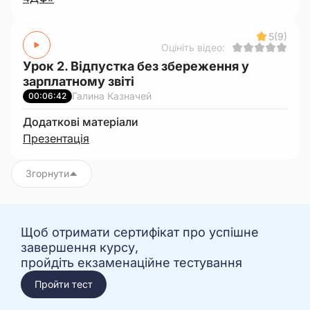
5
(9)
Оцініть відео:
Урок 2. Відпустка без збереження у
зарплатному звіті
Галина Казначей
00:06:42
Додаткові матеріали
Презентація
Згорнути
Щоб отримати сертифікат про успішне
завершення курсу,
пройдіть екзаменаційне тестування
Пройти тест