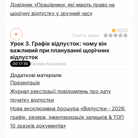
Довідник «Працівники, які мають право на
щорічну відпустку у зручний час»
5
(22)
Оцініть відео:
Урок 3. Графік відпусток: чому він
важливий при плануванні щорічних
відпусток
Галина Казначей
00:17:55
Додаткові матеріали
Презентація
Журнал реєстрації повідомлень про дату
початку відпустки
Нова ексклюзивна брошура «Відпустки - 2026:
графік, резерв, інвентаризація залишків & ТОП
10 зразків документів»