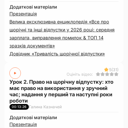
Додаткові матеріали
Презентація
Велика ексклюзивна енциклопедія «Все про
щорічні та інші відпустки у 2026 році: середня
зарплата, виправлення помилок & ТОП 14
зразків документів»
Довідник «Тривалість щорічної відпустки»
5
(31)
Оцініть відео:
Урок 2. Право на щорічну відпустку: хто
має право на використання у зручний
час; надання у перший та наступні роки
роботи
Галина Казначей
00:13:26
Додаткові матеріали
Презентація