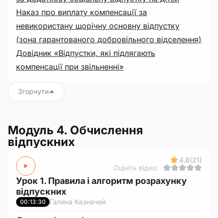
Наказ про виплату компенсації за
невикористану щорічну основну відпустку
(зона гарантованого добровільного відселення)
Довідник «Відпустки, які підлягають
компенсації при звільненні»
Згорнути
Модуль 4. Обчислення
відпускних
4.8
(21)
Оцініть відео:
Урок 1. Правила і алгоритм розрахунку
відпускних
Галина Казначей
00:13:30