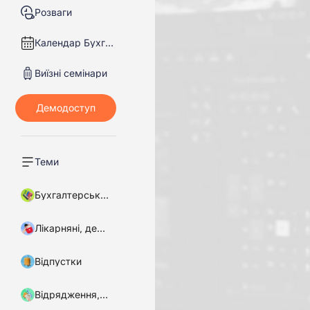
Розваги
Календар Бухгалтера
Виїзні семінари
Теми
Бухгалтерський облік
Лікарняні, декретні
Відпустки
Відрядження, підзвітні кошти