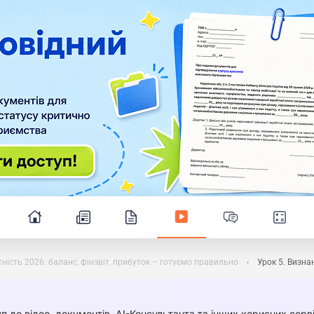
ність 2026: баланс, фінзвіт, прибуток – готуємо правильно
Урок 5. Визна
п до відео, документів, AI-Консультанта та інших корисних серві