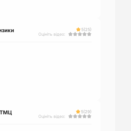
5
(25)
изики
Оцініть відео:
5
(29)
и ТМЦ
Оцініть відео: