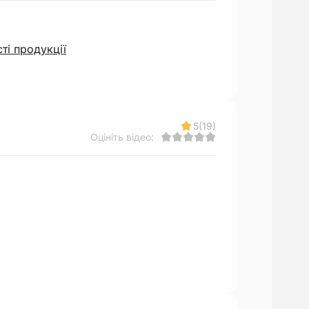
ті продукції
5
(19)
Оцініть відео: