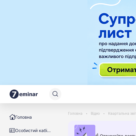
Головна
Відео
Квартальна звіт
Головна
Особистий кабінет
☝️ Отримайте досту