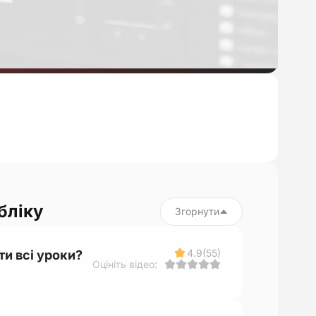
бліку
Згорнути
4.9
(55)
ти всі уроки?
Оцініть відео: