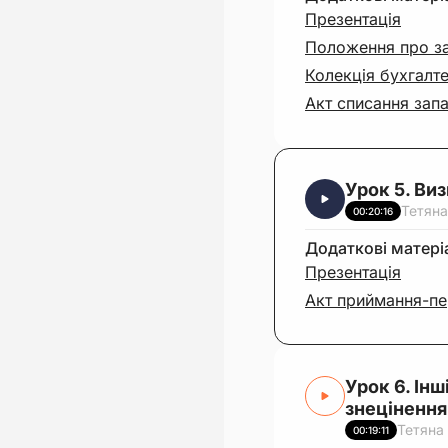
Презентація
Положення про за
Колекція бухгалте
Акт списання запа
Урок 5. Ви
Тетяна
00:20:16
Додаткові матері
Презентація
Акт приймання-пе
Урок 6. Інш
знецінення
Тетяна
00:19:11