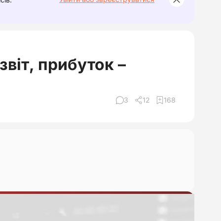
звіт, прибуток –
3
12
168