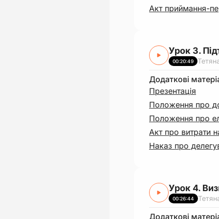
Акт приймання-пе
Урок 3. Пі
Тетян
00:20:49
Додаткові матері
Презентація
Положення про д
Положення про е
Акт про витрати 
Наказ про делегу
Урок 4. Ви
Тетян
00:26:44
Додаткові матері