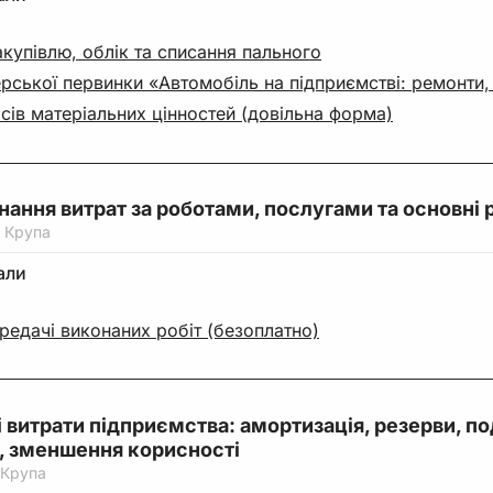
купівлю, облік та списання пального
рської первинки «Автомобіль на підприємстві: ремонти,
сів матеріальних цінностей (довільна форма)
знання витрат за роботами, послугами та основні 
 Крупа
али
редачі виконаних робіт (безоплатно)
і витрати підприємства: амортизація, резерви, по
, зменшення корисності
 Крупа