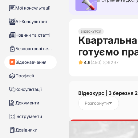
Мої консультації
АІ-Консультант
ВІДЕОКУРСИ
Новини та статті
Квартальна 
Безкоштовні вебінари
готуємо пр
Відеонавчання
4.9
(450)
9297
Професії
Консультації
Відеокурс | 3 березня 
Документи
Розгорнути
Інструменти
Довідники