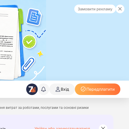
Замовити рекламу
Вхід
Передплатити
ння витрат за роботами, послугами та основні ризики
Увійти або зареєструватися
сів.