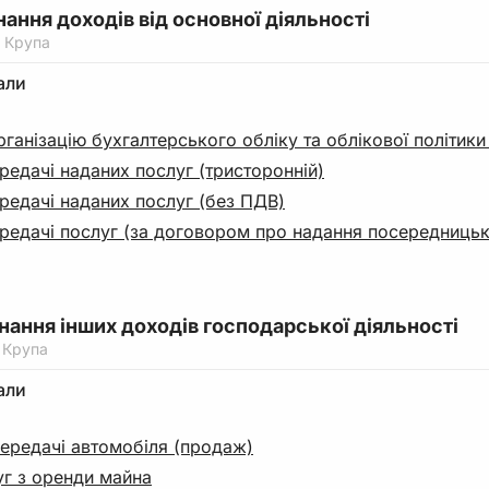
нання доходів від основної діяльності
 Крупа
али
ганізацію бухгалтерського обліку та облікової політик
редачі наданих послуг (тристоронній)
редачі наданих послуг (без ПДВ)
редачі послуг (за договором про надання посередницьк
знання інших доходів господарської діяльності
 Крупа
али
передачі автомобіля (продаж)
уг з оренди майна