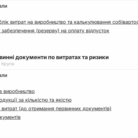
али
лік витрат на виробництво та калькулювання собівартос
ї забезпечення (резерву) на оплату відпусток
рвинні документи по витратах та ризики
 Крупа
али
на виробництво
дукції за кількістю та якістю
 витрат (до отримання первинних документів)
кументів