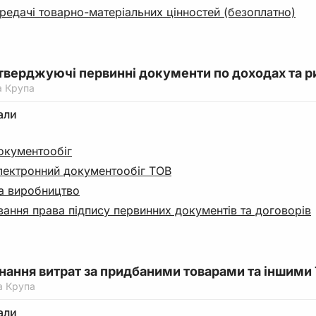
редачі товарно-матеріальних цінностей (безоплатно)
дтверджуючі первинні документи по доходах та р
а Крупа
али
окументообіг
лектронний документообіг ТОВ
на виробництво
вання права підпису первинних документів та договорів
знання витрат за придбаними товарами та іншим
а Крупа
али