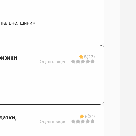
 пальне, шини»
5
(23)
ризики
Оцініть відео:
5
(21)
датки,
Оцініть відео: