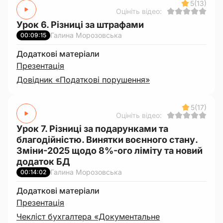
5
(13)
Оцініть відео:
Урок 6. Різниці за штрафами
Галина Морозовська
00:09:15
Додаткові матеріали
Презентація
Довідник «Податкові порушення»
5
(17)
Оцініть відео:
Урок 7. Різниці за подарунками та
благодійністю. Винятки воєнного стану.
Зміни-2025 щодо 8%-ого ліміту та новий
додаток БД
Галина Морозовська
00:14:02
Додаткові матеріали
Презентація
Чекліст бухгалтера «Документальне