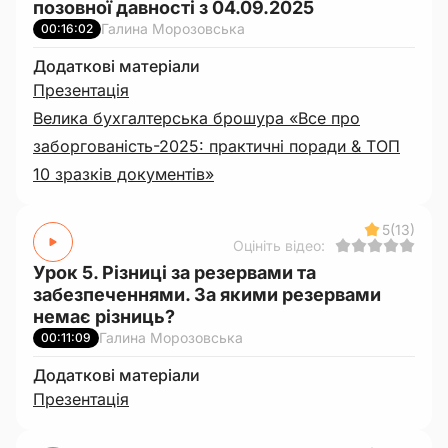
позовної давності з 04.09.2025
Галина Морозовська
00:16:02
Додаткові матеріали
Презентація
Велика бухгалтерська брошура «Все про
заборгованість-2025: практичні поради & ТОП
10 зразків документів»
5
(13)
Оцініть відео:
Урок 5. Різниці за резервами та
забезпеченнями. За якими резервами
немає різниць?
Галина Морозовська
00:11:09
Додаткові матеріали
Презентація