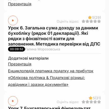
Презентація
5
(29)
Оцініть відео:
Урок 6. Загальна сума доходу за даними
бухобліку (рядок 01 декларації). Які
рядки з фінзвітності взяти для
заповнення. Методика перевірки від ДПС
Галина Морозовська
00:09:52
Додаткові матеріали
Презентація
Енциклопедія платника податку на прибуток
«Облікова політика & Податкові різниці:
довідники і зразки документів»
5
(31)
Оцініть відео:
Урок 7. Бухгалтерський фінрезультат