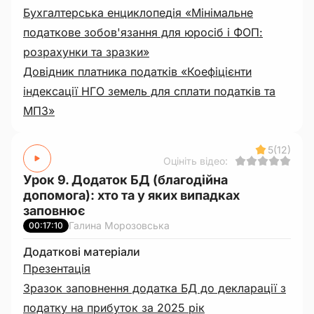
Бухгалтерська енциклопедія «Мінімальне
податкове зобов'язання для юросіб і ФОП:
розрахунки та зразки»
Довідник платника податків «Коефіцієнти
індексації НГО земель для сплати податків та
МПЗ»
5
(12)
Оцініть відео:
Урок 9. Додаток БД (благодійна
допомога): хто та у яких випадках
заповнює
Галина Морозовська
00:17:10
Додаткові матеріали
Презентація
Зразок заповнення додатка БД до декларації з
податку на прибуток за 2025 рік