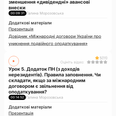
зменшення «дивідендні» авансові
внески
Галина Морозовська
00:09:31
Додаткові матеріали
Презентація
Довідник «Міжнародні договори України про
уникнення подвійного оподаткування»
5
(11)
Оцініть відео:
Урок 5. Додаток ПН (з доходів
нерезидентів). Правила заповнення. Чи
складати, якщо за міжнародним
договором є звільнення від
оподаткування?
Галина Морозовська
00:14:52
Додаткові матеріали
Презентація