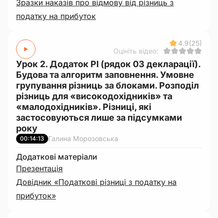
Зразки наказів про відмову від різниць з
податку на прибуток
4.9
(25)
Оцініть відео:
Урок 2. Додаток РІ (рядок 03 декларації).
Будова та алгоритм заповнення. Умовне
групування різниць за блоками. Розподіл
різниць для «високодохідників» та
«малодохідників». Різниці, які
застосовуються лише за підсумками
року
Галина Морозовська
00:14:13
Додаткові матеріали
Презентація
Довідник «Податкові різниці з податку на
прибуток»