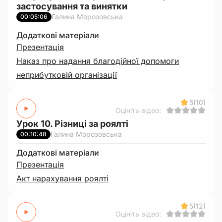
застосування та винятки
Галина Морозовська
00:05:06
Додаткові матеріали
Презентація
Наказ про надання благодійної допомоги
неприбутковій організації
5
(10)
Оцініть відео:
Урок 10. Різниці за роялті
Галина Морозовська
00:10:48
Додаткові матеріали
Презентація
Акт нарахування роялті
5
(12)
Оцініть відео: