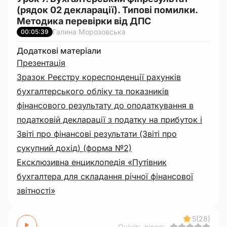
(рядок 02 декларації). Типові помилки.
Методика перевірки від ДПС
Галина Морозовська
00:05:39
Додаткові матеріали
Презентація
Зразок Реєстру кореспонденції рахунків
бухгалтерського обліку та показників
фінансового результату до оподаткування в
податковій декларації з податку на прибуток і
Звіті про фінансові результати (Звіті про
сукупний дохід) (форма №2)
Ексклюзивна енциклопедія «Путівник
бухгалтера для складання річної фінансової
звітності»
5
(28)
Оцініть відео: