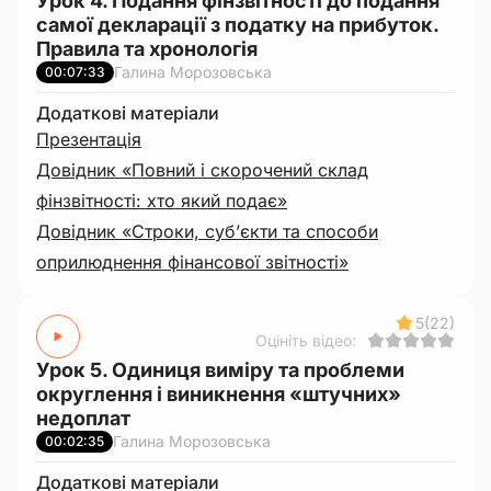
Урок 4. Подання фінзвітності до подання
самої декларації з податку на прибуток.
Правила та хронологія
Галина Морозовська
00:07:33
Додаткові матеріали
Презентація
Довідник «Повний і скорочений склад
фінзвітності: хто який подає»
Довідник «Строки, суб’єкти та способи
оприлюднення фінансової звітності»
5
(22)
Оцініть відео:
Урок 5. Одиниця виміру та проблеми
округлення і виникнення «штучних»
недоплат
Галина Морозовська
00:02:35
Додаткові матеріали