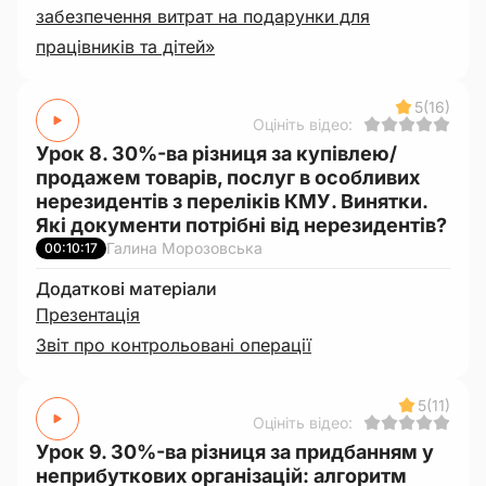
забезпечення витрат на подарунки для
працівників та дітей»
5
(16)
Оцініть відео:
Урок 8. 30%-ва різниця за купівлею/
продажем товарів, послуг в особливих
нерезидентів з переліків КМУ. Винятки.
Які документи потрібні від нерезидентів?
Галина Морозовська
00:10:17
Додаткові матеріали
Презентація
Звіт про контрольовані операції
5
(11)
Оцініть відео:
Урок 9. 30%-ва різниця за придбанням у
неприбуткових організацій: алгоритм