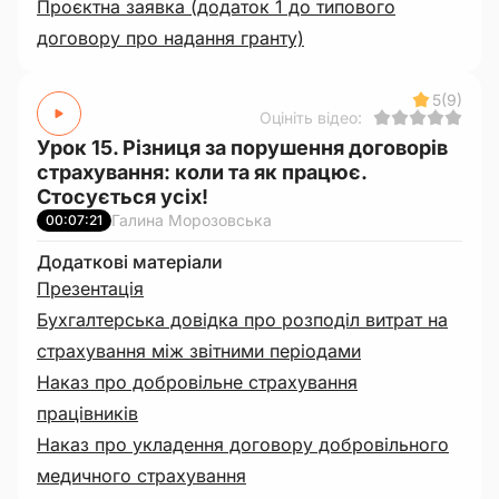
Проєктна заявка (додаток 1 до типового
договору про надання гранту)
5
(9)
Оцініть відео:
Урок 15. Різниця за порушення договорів
страхування: коли та як працює.
Стосується усіх!
Галина Морозовська
00:07:21
Додаткові матеріали
Презентація
Бухгалтерська довідка про розподіл витрат на
страхування між звітними періодами
Наказ про добровільне страхування
працівників
Наказ про укладення договору добровільного
медичного страхування