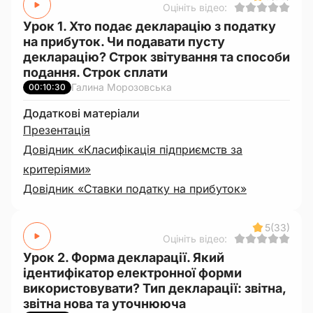
Оцініть відео:
Урок 1. Хто подає декларацію з податку
на прибуток. Чи подавати пусту
декларацію? Строк звітування та способи
подання. Строк сплати
Галина Морозовська
00:10:30
Додаткові матеріали
Презентація
Довідник «Класифікація підприємств за
критеріями»
Довідник «Ставки податку на прибуток»
5
(33)
Оцініть відео:
Урок 2. Форма декларації. Який
ідентифікатор електронної форми
використовувати? Тип декларації: звітна,
звітна нова та уточнююча