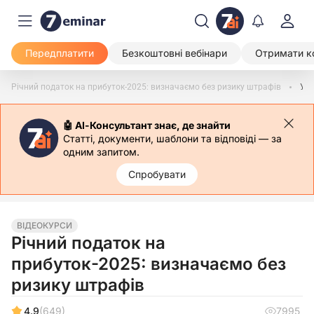
Передплатити
Безкоштовні вебінари
Отримати к
Річний податок на прибуток-2025: визначаємо без ризику штрафів
Урок 13. Перенесення збитку минулого року (мінусовий рядок 04 за 2024) як зменшувальна різниця у додатку РІ. Стосується усіх! + розкриття у додатку ПП
🤖 АІ-Консультант знає, де знайти
Статті, документи, шаблони та відповіді — за
одним запитом.
Спробувати
ВІДЕОКУРСИ
Річний податок на
прибуток-2025: визначаємо без
ризику штрафів
4.9
(649)
7995