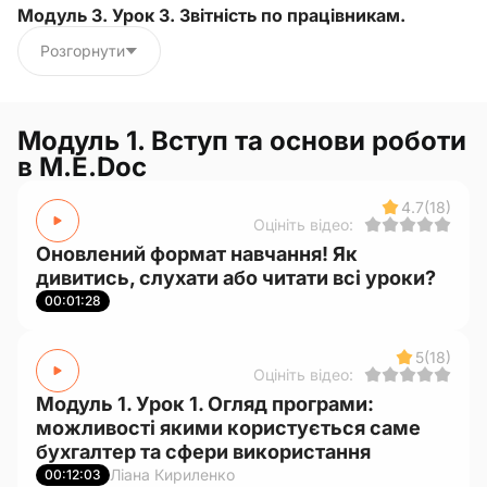
Модуль 3. Урок 3. Звітність по працівникам.
Розгорнути
Модуль 1. Вступ та основи роботи
в M.E.Doc
4.7
(18)
Оцініть відео:
Оновлений формат навчання! Як
дивитись, слухати або читати всі уроки?
00:01:28
5
(18)
Оцініть відео:
Модуль 1. Урок 1. Огляд програми:
можливості якими користується саме
бухгалтер та сфери використання
Ліана Кириленко
00:12:03