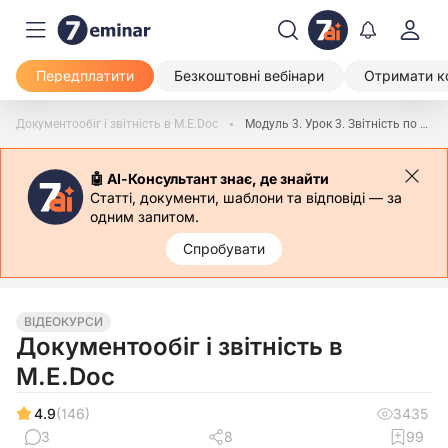
Передплатити
Безкоштовні вебінари
Отримати к
Документообіг і звітність в M.E.Doc
Модуль 3. Урок 3. Звітність по працівникам
🤖 АІ-Консультант знає, де знайти
Статті, документи, шаблони та відповіді — за
одним запитом.
Спробувати
ВІДЕОКУРСИ
Документообіг і звітність в
M.E.Doc
4.9
(146)
3435
3
8
99