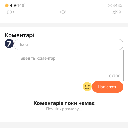
4.9
(146)
3435
3
8
99
Коментарі
0/700
Надіслати
Коментарів поки немає
Почніть розмову…