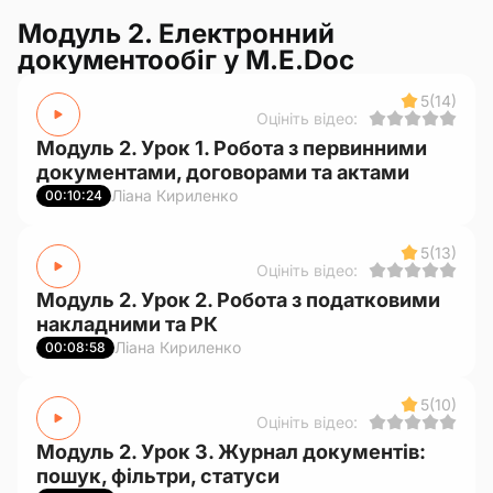
Модуль 2. Електронний
документообіг у M.E.Doc
5
(14)
Оцініть відео:
Модуль 2. Урок 1. Робота з первинними
документами, договорами та актами
Ліана Кириленко
00:10:24
5
(13)
Оцініть відео:
Модуль 2. Урок 2. Робота з податковими
накладними та РК
Ліана Кириленко
00:08:58
5
(10)
Оцініть відео:
Модуль 2. Урок 3. Журнал документів:
пошук, фільтри, статуси