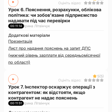
Оцініть відео:
Урок 6. Пояснення, розрахунки, облікова
політика: чи зобов’язане підприємство
надавати під час перевірки
Ірина Літвінчук
00:11:14
Додаткові матеріали
Презентація
Лист про надання пояснень на запит ДПС
(нижчий рівень зарплати від середньомісячної
по області)
5
(5)
Оцініть відео:
Урок 7. Інспектор оскаржує операції з
контрагентом: як відстояти, якщо
контрагент не надає пояснень
Ірина Літвінчук
00:11:51