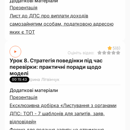
Додаткові матеріали
Презентація
Лист до ДПС про виплати доходів
самозайнятим особам, податковою адресою
яких є ТОТ
5
(6)
Оцініть відео:
Урок 8. Стратегія поведінки під час
перевірки: практичні поради щодо
моделі
Ірина Літвінчук
00:15:43
Додаткові матеріали
Презентація
Ексклюзивна добірка «Листування з органами
ДПС: ТОП - 7 шаблонів для запитів, заяв,
відповідей»
Форма для подання запиту на отримання