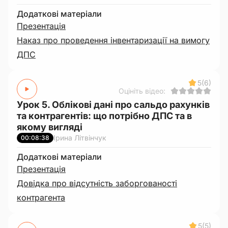
Додаткові матеріали
Презентація
Наказ про проведення інвентаризації на вимогу
ДПС
5
(6)
Оцініть відео:
Урок 5. Облікові дані про сальдо рахунків
та контрагентів: що потрібно ДПС та в
якому вигляді
Ірина Літвінчук
00:08:38
Додаткові матеріали
Презентація
Довідка про відсутність заборгованості
контрагента
5
(5)