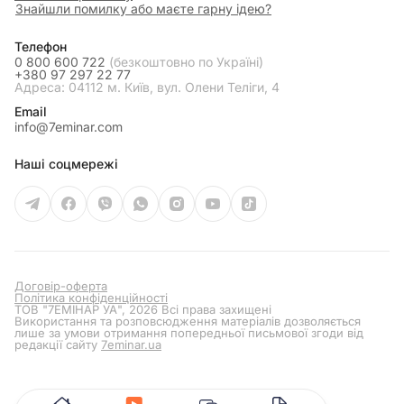
Знайшли помилку або маєте гарну ідею?
Телефон
0 800 600 722
(безкоштовно по Україні)
+380 97 297 22 77
Адреса: 04112 м. Київ, вул. Олени Теліги, 4
Email
info@7eminar.com
Наші соцмережі
Договір-оферта
Політика конфіденційності
ТОВ "7ЕМІНАР УА", 2026 Всі права захищені
Використання та розповсюдження матеріалів дозволяється
лише за умови отримання попередньої письмової згоди від
редакції сайту
7eminar.ua