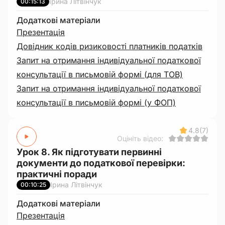
Ірина Літвінчук
00:15:13
Додаткові матеріали
Презентація
Довідник кодів ризиковості платників податків
Запит на отримання індивідуальної податкової
консультації в письмовій формі (для ТОВ)
Запит на отримання індивідуальної податкової
консультації в письмовій формі (у ФОП)
4.8
(7)
Оцініть відео:
Урок 8. Як підготувати первинні
документи до податкової перевірки:
практичні поради
Ірина Літвінчук
00:10:25
Додаткові матеріали
Презентація