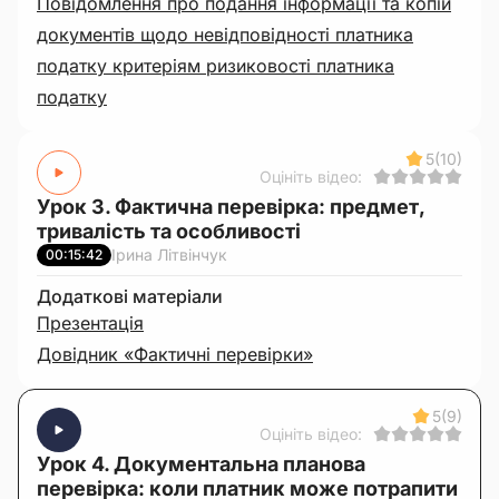
Повідомлення про подання інформації та копій
документів щодо невідповідності платника
податку критеріям ризиковості платника
податку
5
(10)
Оцініть відео:
Урок 3. Фактична перевірка: предмет,
тривалість та особливості
Ірина Літвінчук
00:15:42
Додаткові матеріали
Презентація
Довідник «Фактичні перевірки»
5
(9)
Оцініть відео:
Урок 4. Документальна планова
перевірка: коли платник може потрапити