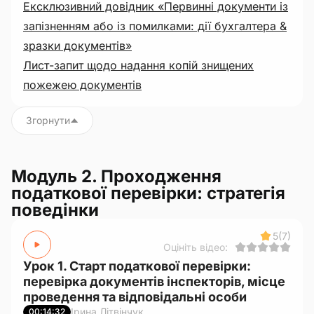
Ексклюзивний довідник «Первинні документи із
запізненням або із помилками: дії бухгалтера &
зразки документів»
Лист-запит щодо надання копій знищених
пожежею документів
Згорнути
Модуль 2. Проходження
податкової перевірки: стратегія
поведінки
5
(7)
Оцініть відео:
Урок 1. Старт податкової перевірки:
перевірка документів інспекторів, місце
проведення та відповідальні особи
Ірина Літвінчук
00:14:32