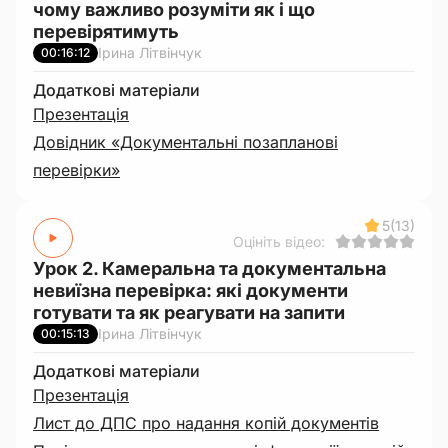
чому важливо розуміти як і що
перевірятимуть
Ірина Літвінчук
00:16:12
Додаткові матеріали
Презентація
Довідник «Документальні позапланові
перевірки»
5
(13)
Оцініть відео:
Урок 2. Камеральна та документальна
невиїзна перевірка: які документи
готувати та як реагувати на запити
Ірина Літвінчук
00:15:13
Додаткові матеріали
Презентація
Лист до ДПС про надання копій документів