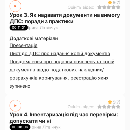
5
(7)
Оцініть відео:
Урок 3. Як надавати документи на вимогу
ДПС: поради з практики
Ірина Літвінчук
00:11:01
Додаткові матеріали
Презентація
Лист до ДПС про надання копій документів
Повідомлення про подання пояснень та копій
документів щодо податкових накладних/
розрахунків коригування, реєстрацію яких
зупинено
5
(7)
Оцініть відео:
Урок 4. Інвентаризація під час перевірки:
допускати чи ні
Ірина Літвінчук
00:08:06