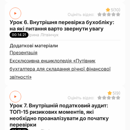
5
(10)
Оцініть відео:
Урок 6. Внутрішня перевірка бухобліку:
на які питання варто звернути увагу
Ірина Літвінчук
00:14:21
Додаткові матеріали
Презентація
Ексклюзивна енциклопедія «Путівник
бухгалтера для складання річної фінансової
звітності»
5
(9)
Оцініть відео:
Урок 7. Внутрішній податковий аудит:
ТОП-15 ризикових моментів, які
необхідно проаналізувати до початку
перевірки