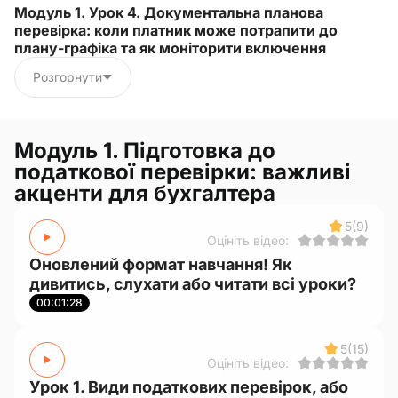
Модуль 1. Урок 4. Документальна планова
перевірка: коли платник може потрапити до
плану-графіка та як моніторити включення
Розгорнути
Модуль 1. Підготовка до
податкової перевірки: важливі
акценти для бухгалтера
5
(9)
Оцініть відео:
Оновлений формат навчання! Як
дивитись, слухати або читати всі уроки?
00:01:28
5
(15)
Оцініть відео:
Урок 1. Види податкових перевірок, або