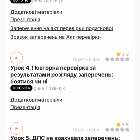
Ірина Літвінчук
00:10:16
Додаткові матеріали
Презентація
Заперечення на акт перевірки податкової
Зразок заперечень на Акт перевірки
5
(5)
Оцініть відео:
Урок 4. Повторна перевірка за
результатами розгляду заперечень:
боятися чи ні
Ірина Літвінчук
00:05:34
Додаткові матеріали
Презентація
5
(5)
Оцініть відео:
Урок 5. ДПС не врахувала заперечень: