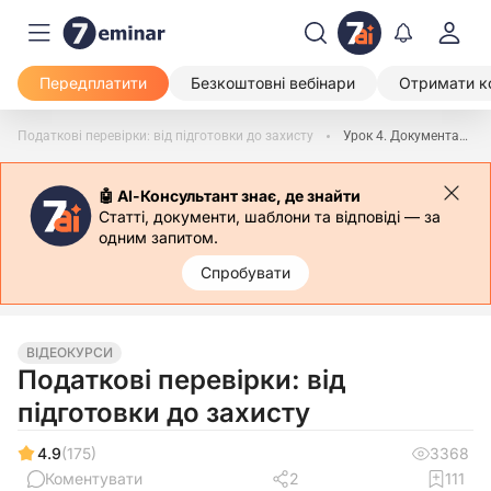
Передплатити
Безкоштовні вебінари
Отримати к
Податкові перевірки: від підготовки до захисту
Урок 4. Документальна планова перевірка: коли платник може потрапити до плану-графіка та як моніторити включення
🤖 АІ-Консультант знає, де знайти
Статті, документи, шаблони та відповіді — за
одним запитом.
Спробувати
ВІДЕОКУРСИ
Податкові перевірки: від
підготовки до захисту
4.9
(175)
3368
Коментувати
2
111